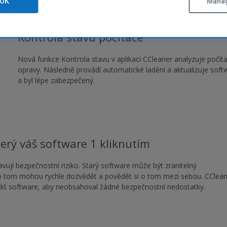
OK
Manag
Kontrola stavu počítače
Nová funkce Kontrola stavu v aplikaci CCleaner analyzuje počít
opravy. Následně provádí automatické ladění a aktualizuje softw
a byl lépe zabezpečený.
kerý váš software 1 kliknutím
avují bezpečnostní riziko. Starý software může být zranitelný
se o tom mohou rychle dozvědět a povědět si o tom mezi sebou. CClea
váš software, aby neobsahoval žádné bezpečnostní nedostatky.
g/download/