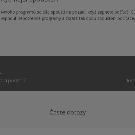
Mnoho programů se tiše spouští na pozadí, když zapnete počítač. 
vypnout nepotřebné programy a zkrátit tak dobu spouštění počítače.
t
zací počítačů
dost
Časté dotazy