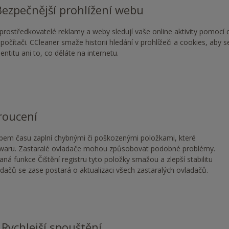
Bezpečnější prohlížení webu
prostředkovatelé reklamy a weby sledují vaše online aktivity pomocí
 počítači. CCleaner smaže historii hledání v prohlížeči a cookies, aby 
dentitu ani to, co děláte na internetu.
roucení
pem času zaplní chybnými či poškozenými položkami, které
ftwaru. Zastaralé ovladače mohou způsobovat podobné problémy.
ná funkce Čištění registru tyto položky smažou a zlepší stabilitu
adačů se zase postará o aktualizaci všech zastaralých ovladačů.
Rychlejší spouštění