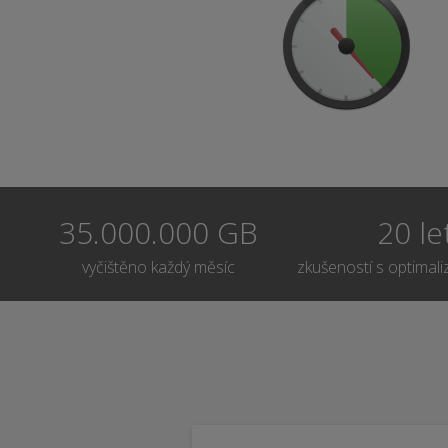
35.000.000 GB
20 le
vyčištěno každý měsíc
zkušeností s optimali