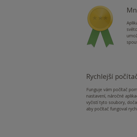
Mno
Aplik
světo
umožň
spous
Rychlejší počíta
Funguje vám počítač poma
nastavení, náročné aplikac
vyčistí tyto soubory, doča
aby počítač fungoval rychl