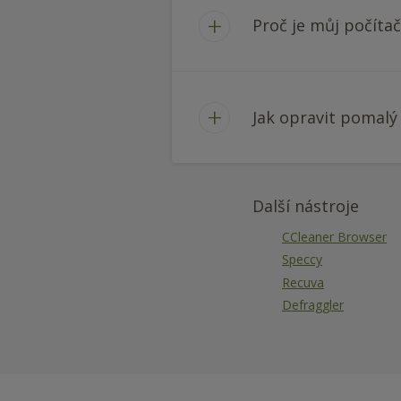
Proč je můj počíta
Jak opravit pomalý
Další nástroje
CCleaner Browser
Speccy
Recuva
Defraggler