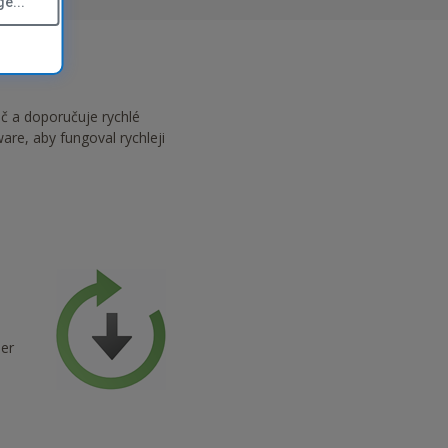
e...
ač a doporučuje rychlé
are, aby fungoval rychleji
ner