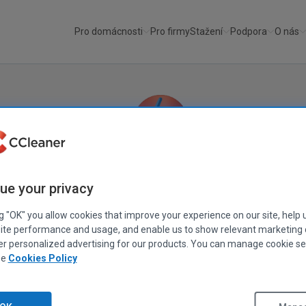
Pro domácnosti
Pro firmy
Stažení
Podpora
O nás
CCleaner
®
ue your privacy
CCleaner je nejlepší nástroj na čištění počítačů.
ng "OK" you allow cookies that improve your experience on our site, help 
Ochrání vaše soukromí a zlepší rychlost a zabezpečení počítače.
ite performance and usage, and enable us to show relevant marketing
er personalized advertising for our products. You can manage cookie se
ee
Cookies Policy
Stáhnout bezplatnou verzi
Jste firemní uživatel?
Klikněte sem.