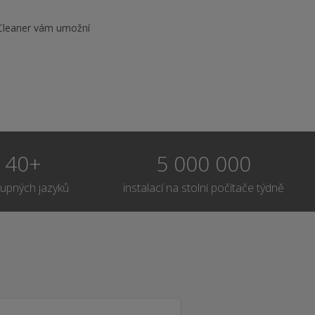
CCleaner vám umožní
40+
5 000 000
upných jazyků
instalací na stolní počítače týdně