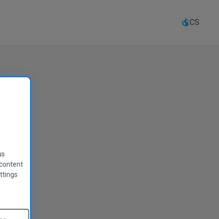
CS
us
 content
ttings