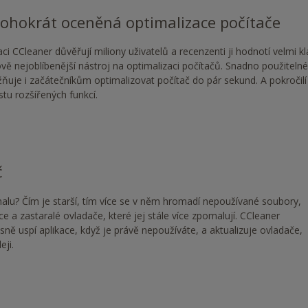
hokrát oceněná optimalizace počítače
aci CCleaner důvěřují miliony uživatelů a recenzenti ji hodnotí velmi kl
vě nejoblíbenější nástroj na optimalizaci počítačů. Snadno použitelné 
uje i začátečníkům optimalizovat počítač do pár sekund. A pokročilí u
tu rozšířených funkcí.
č
lu? Čím je starší, tím více se v něm hromadí nepoužívané soubory,
e a zastaralé ovladače, které jej stále více zpomalují. CCleaner
sně uspí aplikace, když je právě nepoužíváte, a aktualizuje ovladače,
eji.