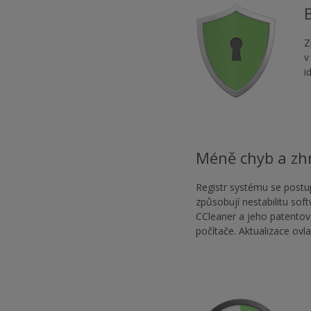
Z
v
i
Méně chyb a zh
Registr systému se postu
způsobují nestabilitu so
CCleaner a jeho patentova
počítače. Aktualizace ovl