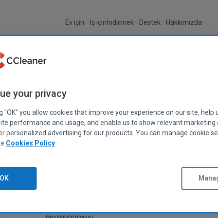
Ev için
İş için
İndirmek
Destek
Hakkımızda
ue your privacy
iform'dan
ng "OK" you allow cookies that improve your experience on our site, help 
ite performance and usage, and enable us to show relevant marketing
er personalized advertising for our products. You can manage cookie se
ee
Cookies Policy
CCleaner v7.10
OK
Manag
Bilgisayarınızı optimize edin, temiz
PROFESSIONAL