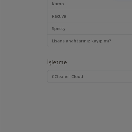
ettik
Kamo
ve
en
Recuva
iyi
kullanıcı
Speccy
deneyimi
için
Lisans anahtarınız kayıp mı?
NVDA'nın
en
son
İşletme
sürümünü
kullanmanızı
öneririz
CCleaner Cloud
-
https://www.nvaccess.org/download/