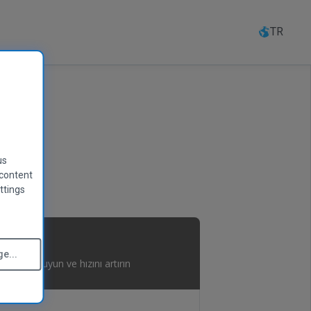
TR
us
 content
ttings
e...
leyin, koruyun ve hızını artırın