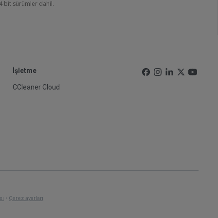
 bit sürümler dahil.
İşletme
CCleaner Cloud
sı
•
Çerez ayarları