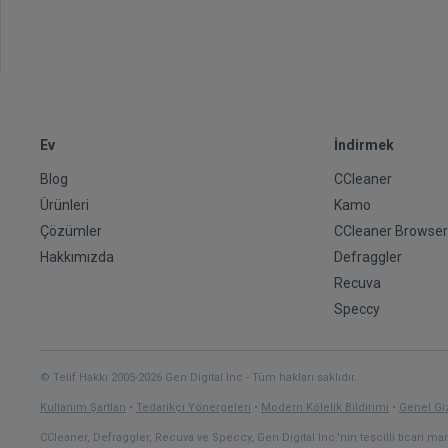
Ev
İndirmek
Blog
CCleaner
Ürünleri
Kamo
Çözümler
CCleaner Browser
Hakkımızda
Defraggler
Recuva
Speccy
© Telif Hakkı 2005-2026 Gen Digital Inc - Tüm hakları saklıdır.
Kullanım Şartları
•
Tedarikçi Yönergeleri
•
Modern Kölelik Bildirimi
•
Genel Gizl
CCleaner, Defraggler, Recuva ve Speccy, Gen Digital Inc.'nin tescilli ticari mark