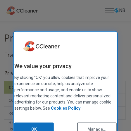
Gå
til
NB
hovedinnhold
For Hjem
Produkter
PC-APPER
For forretninger
Fra Piriform: de som lager CCleaner
CCleaner
Kamo
Nedlasting
We value your privacy
CCleaner Browser
Privat
Vennligst
NEDLASTINGSSENTER
Brukerstøtte
Defraggler
By clicking "OK" you allow cookies that improve your
merk:
Last ned CCleaner
experience on our site, help us analyze site
Recuva
Vi
CCleaner for Windows
CCleaner for Mac
Last ned CCleaner for Mac
PRODUKTSTØTTE
performance and usage, and enable us to show
Om oss
har
Speccy
relevant marketing content and deliver personalized
Mistet lisensnøkkel
testet
Last ned Defraggler
CCleaner Browser
Kamo
advertising for our products. You can manage cookie
CCleaner
MOBILAPPER
Hjelpesenter
Bedriftsinfo
Last ned Recuva
settings below. See
Cookies Policy
ved
CCleaner for Android
Fellesskapsforum
Blogg
Recuva
Speccy
Last ned Speccy
hjelp
CCleaner for iOS
Utgivelseskunngjøringer
Last ned CCleaner for Android
av
Har du mistet
MAC APPS
Pressemeldinger
forskjellige
Last ned CCleaner for iOS
lisensnøkkelen?
OK
Manage...