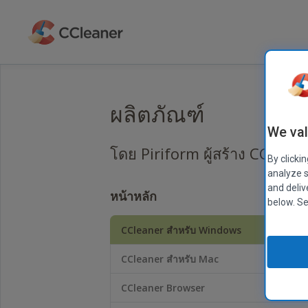
ข้าม
ไป
ที่
เนื้อหา
หลัก
ผลิตภัณฑ์
We val
โดย Piriform ผู้สร้าง CCleane
By clicki
analyze s
and deliv
หน้าหลัก
โปรด
below. S
ทราบ:
เรา
CCleaner สำหรับ Windows
ได้
ทดสอบ
CCleaner สำหรับ Mac
CCleaner
โดย
CCleaner Browser
ใช้