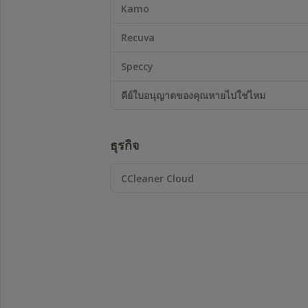
โปรแกรม
Kamo
อ่าน
หน้า
Recuva
จอ
ต่างๆ
Speccy
และ
เพื่อ
คีย์ใบอนุญาตของคุณหายไปใช่ไหม
ประสบการณ์
การ
ใช้
ธุรกิจ
งาน
ที่
ดี
CCleaner Cloud
ที่สุด
เรา
ขอ
แนะนำ
ให้
ใช้
NVDA
เวอร์ชัน
ล่าสุด