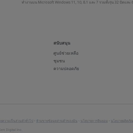
ทำงานบน Microsoft Windows 11, 10, 8.1 และ 7 รวมทั้งรุ่น 32 บิตและ 
CCleaner
CCleaner
Kamo
Recuva
Speccy
การ
CCleaner
v2.11
Browser
v1.55
v1.34
เรียก
Cloud
หยุด
คืน
สนับสนุน
ทำให้
เบราว์เซอร์
การ
กู้
ข้อมูล
ปรับปรุง
ข้อมูล
Mac
ฟรี
ติดตาม
คืน
ระบบ
ประสิทธิภาพ
ศูนย์ช่วยเหลือ
ใบ
ไม่
ที่
ออนไลน์
ไฟล์
ขั้น
คลีน
ชุมชน
อนุญาต
ว่า
รวดเร็ว
และ
ที่
สูง
ปกป้อง
ความปลอดภัย
เครื่อง
และ
ปกป้อง
เผลอ
ที่
ต้องการ
และ
ใหม่
ทรง
ความ
ลบ
ว่องไว
เรียก
เร่ง
หรือ
ประสิทธิภาพ
เป็น
ไป
ไม่
คืน
ความเร็ว
เก่า
จาก
ส่วน
โดย
หนัก
ข้อมูล
ให้
มี
ฝีมือ
ตัว
ไม่
เครื่อง
คีย์
กับ
ประสิทธิภาพ
ของ
ของ
ตั้งใจ
และ
ใบ
พีซี
ดี
ผู้
คุณ
ได้
ง่าย
อนุญาต
ของ
ขึ้น
สร้าง
ด้วย
อย่าง
แค่
หรือ
ธุรกิจ
เร็ว
CCleaner
Kamo
รวดเร็ว
ปลาย
ดาวน์โหลด
คุณ
ความเป็นส่วนตัวทั่วไป
•
ห้ามขายข้อมูลส่วนตัวของฉัน
•
นโยบายการยินยอม
•
นโยบายผลิตภัณ
ขึ้น
และ
นิ้ว
ผลิตภัณฑ์
en Digital Inc.