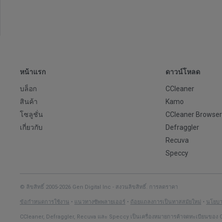
-
https://www.nvaccess.org/download/
หน้าแรก
ดาวน์โหลด
บล็อก
CCleaner
สินค้า
Kamo
โซลูชั่น
CCleaner Browser
เกี่ยวกับ
Defraggler
Recuva
Speccy
© ลิขสิทธิ์ 2005-2026 Gen Digital Inc - สงวนลิขสิทธิ์. การลดราคา
ข้อกำหนดการใช้งาน
•
แนวทางซัพพลายเออร์
•
ถ้อยแถลงการเป็นทาสสมัยใหม่
•
นโยบาย
CCleaner, Defraggler, Recuva และ Speccy เป็นเครื่องหมายการค้าจดทะเบียนของ G