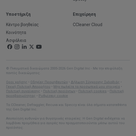
λειτουργικούς,
περιήγησης
απόρρητό
που
χέρια
άδειας
της
γρήγορους
από
σας
διαγράφηκαν
σας
ή
επιχείρησης
Υποστήριξη
Επιχείρηση
και
τους
με
κατά
να
πιο
κατασκευαστές
το
λάθος
κατεβάσετε
Κέντρο βοηθείας
CCleaner Cloud
PROFESSIONAL
Βελτιώστε
ασφαλείς
του
Kamo
ξανά
Κοινότητα
την
CCleaner
το
Λάβετε
Ασφάλεια
PROFESSIONAL
παραγωγικότητα
προϊόν
αναλυτικές
PROFESSIONAL
KAMO
και
σας;
Διασώστε
πληροφορίες
ΔΩΡΕΆΝ
(ΠΛΗΡΩΜΈΝΗ
μειώστε
Βελτιστοποιήστε
γρήγορα
για
ΛΉΨΗ
ΈΚΔΟΣΗ)
το
τους
πολύτιμα
κάθε
Δώστε
κόστος
© Πνευματικά δικαιώματα 2005-2026 Gen Digital Inc - Με την επιφύλαξη
παλιούς
Απολαύστε
Το
αρχεία,
μέρος
τη
παντός δικαιώματος.
της
Mac
πιο
Kamo
ακόμη
υλικού
διεύθυνση
υποστήριξης
Οροι χρήσης
•
Οδηγίες Προμηθευτών
•
Δήλωση Σύγχρονης Σκλαβιάς
•
και
καθαρή
κάνει
και
του
email
Γενική Πολιτική Απορρήτου
•
Μην πωλείτε τα προσωπικά μου στοιχεία
•
ΙΤ
κρατήστε
και
ό,τι
αν
υπολογιστή,
Πολιτική συναίνεσης
•
Πολιτική προϊόντων
•
Πολιτική cookies
•
Πολιτική
που
στη
προσβασιμότητας
•
Ρυθμίσεις cookie
τους
πιο
δεν
έχουν
για
χρησιμοποιήσατε
μικρομεσαία
νέους
γρήγορη
μπορούν
διαγραφεί
να
για
Τα CCleaner, Defraggler, Recuva και Speccy είναι όλα σήματα κατατεθέντα
επιχείρηση.
της Gen Digital Inc.
πιο
περιήγηση
να
πριν
λαμβάνετε
την
λειτουργικούς
στο
κάνουν
από
τεκμηριωμένες
αγορά
Κάντε
Αποποίηση ευθυνών για θυγατρικές εταιρείες: Η Gen Digital ενδέχεται να
και
διαδίκτυο.
η
εβδομάδες.
αποφάσεις
λαμβάνει προμήθεια για αγορές που πραγματοποιούνται μέσω αυτού του
του
το
προϊόντος.
τακτοποιημένους
Διαγράψτε
ιδιωτική
Ανακτήστε
για
προϊόντος
CCleaner