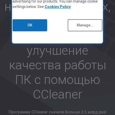
ненужных данных,
CCleaner для Mac
advertising for our products. You can manage cookie
Политика Конфиденциальности
settings below. See
Cookies Policy
Информационный бюллетень
увеличение
Политика Использования Файлов Cookie
Условия Использования
OK
Manage...
Руководство для поставщиков
скорости и
Юридические Документы
Заявление о доступности
улучшение
Вакансии
Контакты
качества работы
ПАРТНЕРНАЯ ПРОГРАММА
Общие Сведения
ПК с помощью
Партнеры
Технические Специалисты
CCleaner
MSPs
Технологии и стратегия
Программу CCleaner скачали больше 2,5 млрд раз!