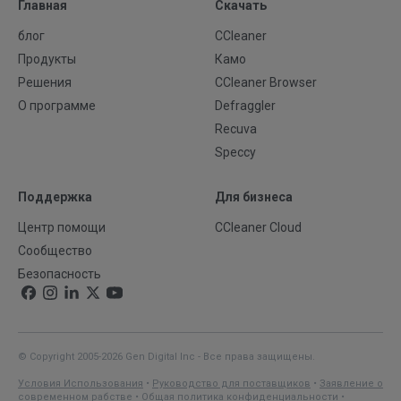
Главная
Скачать
блог
CCleaner
Продукты
Камо
Решения
CCleaner Browser
О программе
Defraggler
Recuva
Speccy
Поддержка
Для бизнеса
Центр помощи
CCleaner Cloud
Сообщество
Безопасность
© Copyright 2005-2026 Gen Digital Inc - Все права защищены.
Условия Использования
•
Руководство для поставщиков
•
Заявление о
современном рабстве
•
Общая политика конфиденциальности
•