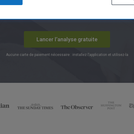
CCleaner a été téléchargé plus de 2,5 milliards de fois !
Lancer l’analyse gratuite
Aucune carte de paiement nécessaire : installez l’application et utilisez-la
Trustpilot