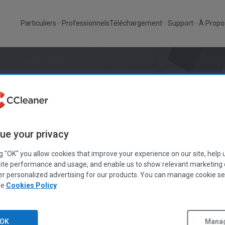
Particuliers
Professionnels
Téléchargement
Support
À Propo
Mettez tous vos logiciels à jour en un seul clic
Ordinateu
on plus sûre
Moins d’erreurs et de blocages
Dém
ue your privacy
iez d’un PC plus prop
ng "OK" you allow cookies that improve your experience on our site, help 
ite performance and usage, and enable us to show relevant marketing
er personalized advertising for our products. You can manage cookie se
de et plus performant
ee
Cookies Policy
CCleaner
OK
Manag