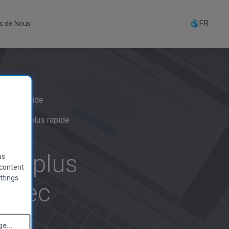
FR
s de Nous
r plus rapide
arrage plus rapide
re, plus
us
 content
ttings
 avec
e...