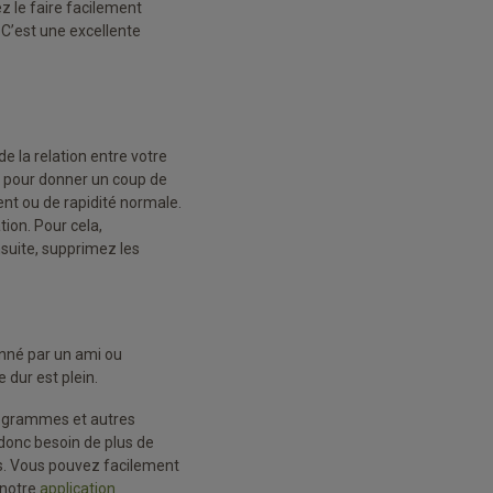
z le faire facilement
 C’est une excellente
e la relation entre votre
he pour donner un coup de
nt ou de rapidité normale.
tion. Pour cela,
nsuite, supprimez les
onné par un ami ou
 dur est plein.
rogrammes et autres
 donc besoin de plus de
ws. Vous pouvez facilement
 notre
application