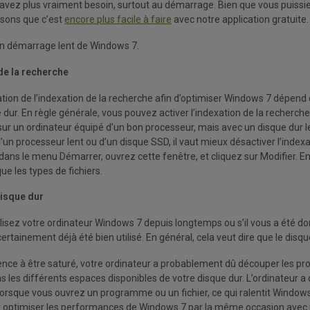
’avez plus vraiment besoin, surtout au démarrage. Bien que vous puissie
sons que c’est
encore plus facile à faire
avec notre application gratuite.
un démarrage lent de Windows 7.
 de la recherche
ation de l’indexation de la recherche afin d’optimiser Windows 7 dépend d
 dur. En règle générale, vous pouvez activer l’indexation de la recherc
r un ordinateur équipé d’un bon processeur, mais avec un disque dur le
un processeur lent ou d’un disque SSD, il vaut mieux désactiver l’indexa
dans le menu Démarrer, ouvrez cette fenêtre, et cliquez sur Modifier. E
ue les types de fichiers.
isque dur
tilisez votre ordinateur Windows 7 depuis longtemps ou s’il vous a été d
certainement déjà été bien utilisé. En général, cela veut dire que le disque
nce à être saturé, votre ordinateur a probablement dû découper les p
ns les différents espaces disponibles de votre disque dur. L’ordinateur a
lorsque vous ouvrez un programme ou un fichier, ce qui ralentit Windo
t optimiser les performances de Windows 7 par la même occasion avec