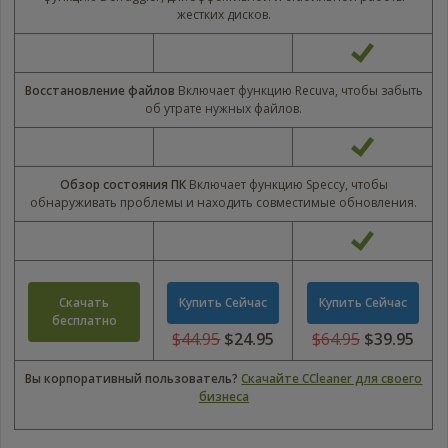
жестких дисков.
Восстановление файлов
Включает функцию Recuva, чтобы забыть
об утрате нужных файлов.
Обзор состояния ПК
Включает функцию Speccy, чтобы
обнаруживать проблемы и находить совместимые обновления.
Скачать
Купить Cейчас
Купить Cейчас
бесплатно
$44.95
$24.95
$64.95
$39.95
USD
USD
44.95
64.95
Вы корпоративный пользователь?
Скачайте CCleaner для своего
USD
USD
бизнеса
24.95
39.95