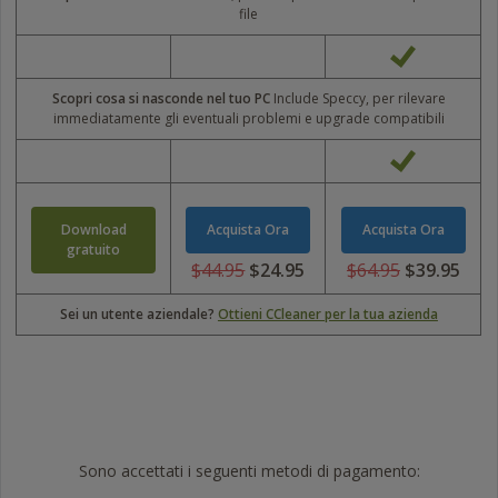
file
Scopri cosa si nasconde nel tuo PC
Include Speccy, per rilevare
immediatamente gli eventuali problemi e upgrade compatibili
Download
Acquista Ora
Acquista Ora
gratuito
$44.95
$24.95
$64.95
$39.95
USD
USD
44.95
64.95
Sei un utente aziendale?
Ottieni CCleaner per la tua azienda
USD
USD
24.95
39.95
Trustpilot
Sono accettati i seguenti metodi di pagamento: