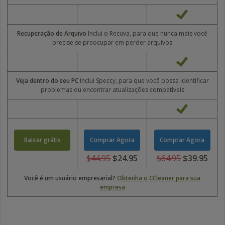
Recuperação de Arquivo
Inclui o Recuva, para que nunca mais você
precise se preocupar em perder arquivos
Veja dentro do seu PC
Inclui Speccy, para que você possa identificar
problemas ou encontrar atualizações compatíveis
Baixar grátis
Comprar Agora
Comprar Agora
$44.95
$24.95
$64.95
$39.95
USD
USD
44.95
64.95
Você é um usuário empresarial?
Obtenha o CCleaner para sua
USD
USD
empresa
24.95
39.95
Trustpilot