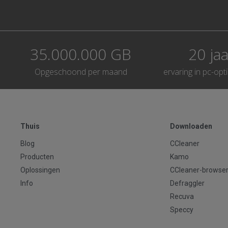
35.000.000 GB
20 jaa
Opgeschoond per maand
ervaring in pc-opt
Thuis
Downloaden
Blog
CCleaner
Producten
Kamo
Oplossingen
CCleaner-browse
Info
Defraggler
Recuva
Speccy