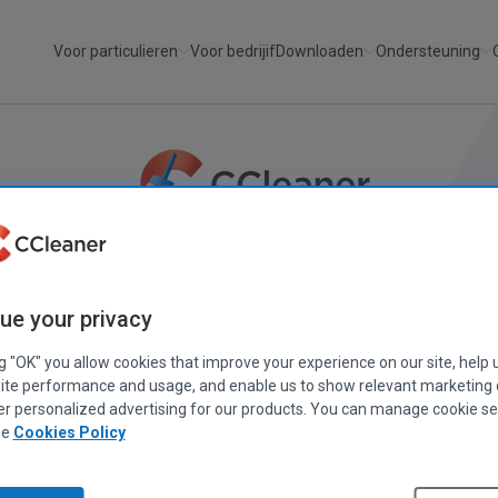
Voor particulieren
Voor bedrijif
Downloaden
Ondersteuning
ue your privacy
ng "OK" you allow cookies that improve your experience on our site, help 
ite performance and usage, and enable us to show relevant marketing
op
er personalized advertising for our products. You can manage cookie se
ee
Cookies Policy
m in