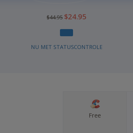
USD
$24.95
$44.95
44.95
USD
24.95
NU MET STATUSCONTROLE
Free