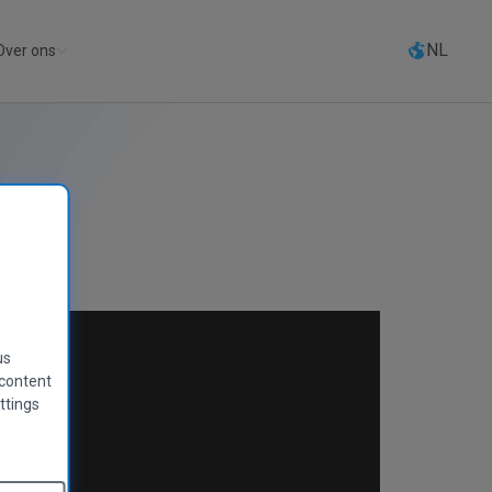
NL
Over ons
us
 content
ttings