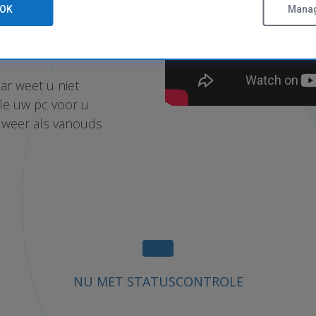
OK
Manag
r weet u niet
le uw pc voor u
s weer als vanouds
NU MET STATUSCONTROLE