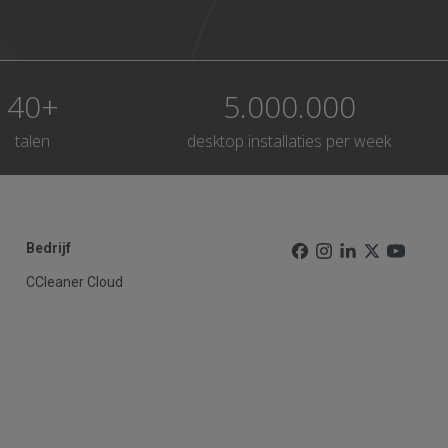
40+
5.000.000
talen
desktop installaties per week
Bedrijf
CCleaner Cloud