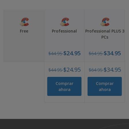
Free
Professional
Professional PLUS 3
PCs
USD
USD
$24.95
$34.95
$44.95
$64.95
44.95
64.9
USD
USD
USD
USD
$24.95
$34.95
$44.95
$64.95
24.95
34.9
44.95
64.9
USD
USD
Comprar
Comprar
24.95
34.9
ahora
ahora