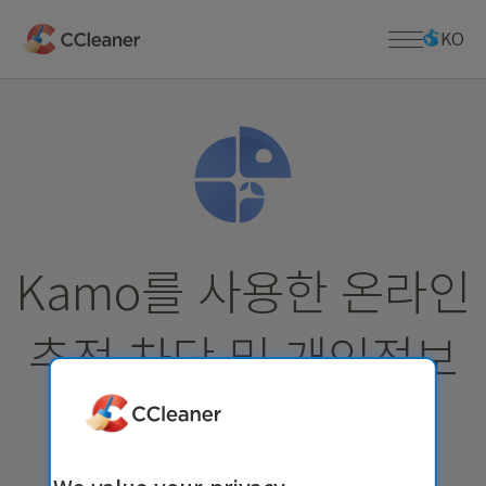
주
요
KO
콘
텐
츠
홈페이지
로
건
너
PC 앱
사업
뛰
CCleaner
기
Kamo
다운로드
CCleaner Browser
Kamo를 사용한 온라인
다운로드 센터
지원하다
Defraggler
CCleaner 다운로드
Recuva
추적 차단 및 개인정보
Mac용 CCleaner 다운로드
제품 지원
회사 소개
Speccy
라이센스 키 분실
Defraggler 다운로드
모바일 앱
지원 센터
회사 정보
Recuva 다운로드
보호
안드로이드용 CCleaner
커뮤니티 포럼
블로그
Speccy 다운로드
iOS 용 CCleaner
출시 발표
iOS용 CCleaner 다운로드
맥 앱
보도 자료