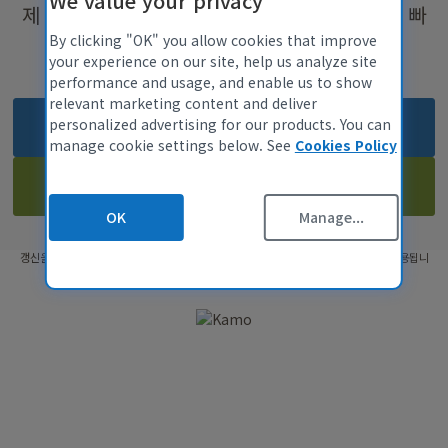
We value your privacy
Mac용 CCleaner
제 WireGuard VPN 프로토콜로 최대 35% 더 빠
개인 정보 정책
데이터 팩트시트
By clicking "OK" you allow cookies that improve
르게 비공개 연결을 실행해 보세요!*
your experience on our site, help us analyze site
쿠키 정책
performance and usage, and enable us to show
사용 조건
relevant marketing content and deliver
공급업체 지침
14일 무료 평가판 다운로드**
personalized advertising for our products. You can
합법적인
manage cookie settings below. See
Cookies Policy
접근성 정책
지금 구매
채용 정보
OK
Manage...
문의하기
USD 24.95
$24.95
갱신을 취소하지 않는 한 자동으로 갱신됩니다. 가격은 변경될 수 있습니다. 약관이 적용됩니
파트너 프로그램
다.
개요
계열사
기술자
MSPs
기술과 전략