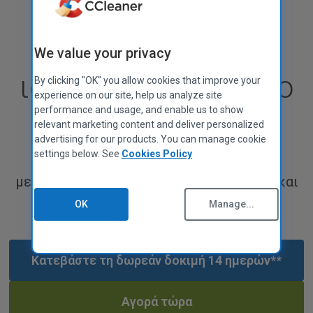
απολαύστε
CCleaner for Mac
Πολιτική Απορρήτου
Ενημερωτικό φύλλο δεδομένων
μεγαλύτερη
Πολιτική cookies
We value your privacy
Οροι χρήσης
ιδιωτικότητα, με το
By clicking "OK" you allow cookies that improve your
Οδηγίες Προμηθευτών
experience on our site, help us analyze site
Νομικός
performance and usage, and enable us to show
Kamo
Πολιτική Προσβασιμότητας
relevant marketing content and deliver personalized
Θέσεις εργασίας
advertising for our products. You can manage cookie
settings below. See
Cookies Policy
Επικοινωνήστε μαζί μας
με πρωτόκολλο WireGuard VPN, για έως και
ΠΡΌΓΡΑΜΜΑ ΣΥΝΕΡΓΑΤΏΝ
Επισκόπηση
35% πιο γρήγορη Ιδιωτική Σύνδεση!*
OK
Manage...
Συνεργάτες
Τεχνικοί
MSPs
Κατεβάστε τη δωρεάν δοκιμή 14 ημερών**
Τεχνολογία & Στρατηγική
Αγορά τώρα