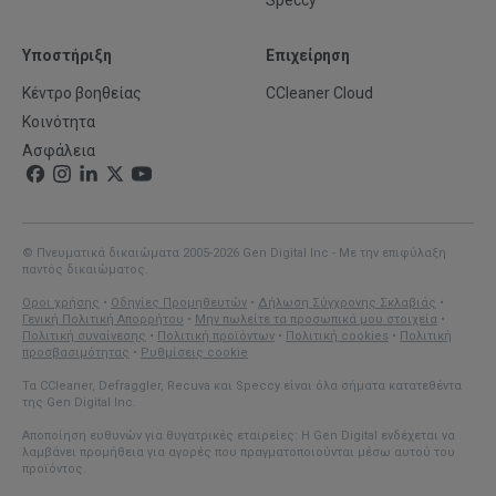
Speccy
Υποστήριξη
Επιχείρηση
Κέντρο βοηθείας
CCleaner Cloud
Κοινότητα
Ασφάλεια
© Πνευματικά δικαιώματα 2005-2026 Gen Digital Inc - Με την επιφύλαξη
παντός δικαιώματος.
Οροι χρήσης
•
Οδηγίες Προμηθευτών
•
Δήλωση Σύγχρονης Σκλαβιάς
•
Γενική Πολιτική Απορρήτου
•
Μην πωλείτε τα προσωπικά μου στοιχεία
•
Πολιτική συναίνεσης
•
Πολιτική προϊόντων
•
Πολιτική cookies
•
Πολιτική
προσβασιμότητας
•
Ρυθμίσεις cookie
Τα CCleaner, Defraggler, Recuva και Speccy είναι όλα σήματα κατατεθέντα
της Gen Digital Inc.
Αποποίηση ευθυνών για θυγατρικές εταιρείες: Η Gen Digital ενδέχεται να
λαμβάνει προμήθεια για αγορές που πραγματοποιούνται μέσω αυτού του
προϊόντος.