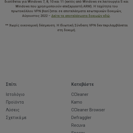
διατίθεται για Windows 7, 8, 10 και 11 (εκτός από Windows σε λειτουργία S και
Windows που χρησιμοποιούν επεξεργαστή ARM). Η ταχύτητα του
πρωτοκόλλου VPN βασίζεται σε αποτελέσματα εσωτερικών δοκιμών,
Αύγουστος 2022 –
Δείτε τα αποτελέσματα δοκιμών εδώ
.
** Χωρίς οικονομική δέσμευση. Η Ιδιωτική Σύνδεση VPN δεν περιλαμβάνεται
στη δοκιμή.
Σπίτι
Κατεβάστε
Ιστολόγιο
CCleaner
Προϊόντα
Kamo
Λύσεις
CCleaner Browser
Σχετικά με
Defraggler
Recuva