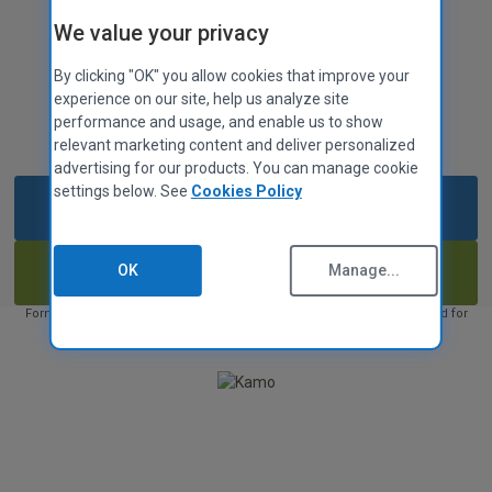
Kamo!
CCleaner for Mac
Fortrolighedspolitik
We value your privacy
Data faktablad
Cookies politik
By clicking "OK" you allow cookies that improve your
Med Privat forbindelse leveret af VPN-
Vilkår for brug
experience on our site, help us analyze site
teknologi
performance and usage, and enable us to show
Leverandørvejledning
relevant marketing content and deliver personalized
Legal
advertising for our products. You can manage cookie
Tilgængelighedspolitik
settings below. See
Cookies Policy
Download 14 dages gratis prøveversion**
Jobs
Kontakt os
Køb nu
OK
Manage...
PARTNERPROGRAM
Oversigt
Fornys automatisk, medmindre fornyelsen opsiges. Der tages forbehold for
prisændringer. Vilkår gælder.
Affilierede
Teknikere
MSPs
Teknologi og strategi