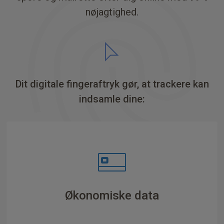
nøjagtighed.
Dit digitale fingeraftryk gør, at trackere kan
indsamle dine:
Browserindstillinger og -udvidelser
Religiøse overbevisninger
Medicinske oplysninger
Politiske tilbøjeligheder
Enhedskonfiguration
Webbrowserhistorik
Familieoplysninger
Økonomiske data
Kreditværdighed
Placering