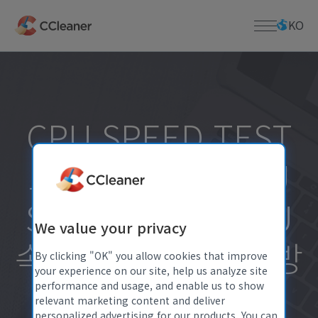
주
요
KO
콘
텐
츠
홈페이지
로
건
너
PC 앱
사업
CPU SPEED TEST
뛰
CCleaner
기
Kamo
다운로드
프로그램으로 CPU
CCleaner Browser
다운로드 센터
지원하다
Defraggler
SPEED TEST(CPU
CCleaner 다운로드
Recuva
Mac용 CCleaner 다운로드
제품 지원
회사 소개
Speccy
We value your privacy
라이센스 키 분실
Defraggler 다운로드
속도 측정)를 하는 방
모바일 앱
지원 센터
회사 정보
Recuva 다운로드
By clicking "OK" you allow cookies that improve
안드로이드용 CCleaner
your experience on our site, help us analyze site
커뮤니티 포럼
블로그
Speccy 다운로드
법
performance and usage, and enable us to show
iOS 용 CCleaner
출시 발표
iOS용 CCleaner 다운로드
relevant marketing content and deliver
맥 앱
보도 자료
personalized advertising for our products. You can