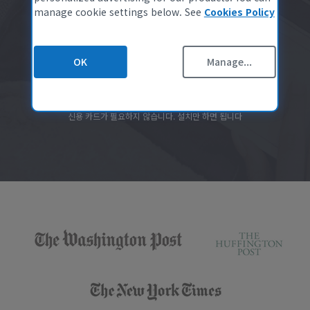
Mac용 CCleaner
개인 정보 정책
manage cookie settings below. See
Cookies Policy
데이터 팩트시트
25억 CCleaner 다운로드
쿠키 정책
OK
Manage...
사용 조건
무료 스캔 시작
공급업체 지침
합법적인
접근성 정책
신용 카드가 필요하지 않습니다. 설치만 하면 됩니다
채용 정보
문의하기
Trustpilot
파트너 프로그램
개요
계열사
기술자
MSPs
기술과 전략