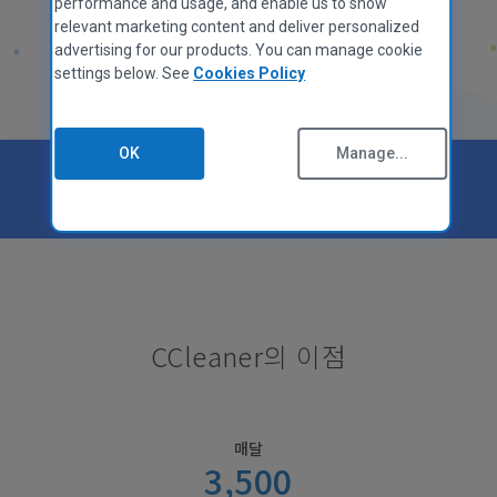
performance and usage, and enable us to show
relevant marketing content and deliver personalized
advertising for our products. You can manage cookie
settings below. See
Cookies Policy
OK
Manage...
에서
'우수'
등급 지정
CCleaner의 이점
매달
3,500