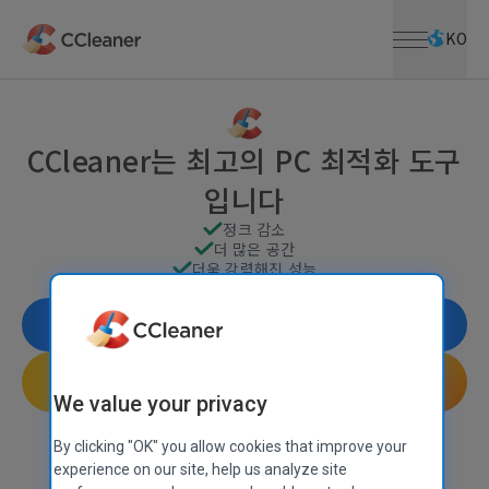
메뉴 열기
주요 콘텐츠로 건너뛰기
KO
CCleaner는 최고의 PC 최적화 도구
입니다
정크 감소
더 많은 공간
더욱 강력해진 성능
PC 문제 감소
무료 다운로드
CCleaner Pro를 다운로드하세요
We value your privacy
30일 이내 환불 보장
CCleaner는
Mac
,
Android
, 및
iOS
에서도 사용할 수 있습니다.
By clicking "OK" you allow cookies that improve your
experience on our site, help us analyze site