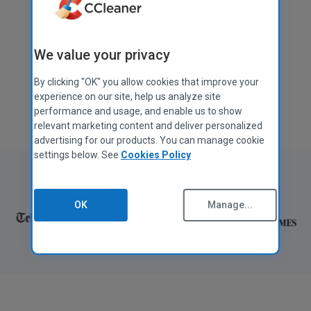
무료 다운로드
We value your privacy
CCleaner Pro 다운로드
By clicking "OK" you allow cookies that improve your
Mac
,
Android
,
iOS
에서도 사용 가능
experience on our site, help us analyze site
performance and usage, and enable us to show
relevant marketing content and deliver personalized
advertising for our products. You can manage cookie
settings below. See
Cookies Policy
다음과 같은 기능을 이용할 수 있습니다.
OK
Manage...