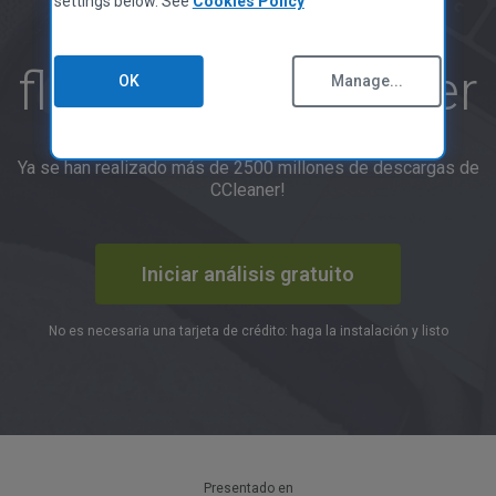
settings below. See
Cookies Policy
CCleaner para Mac
limpio, rápido y
Política de Privacidad
Hoja informativa de datos
fluido con CCleaner
Política de Cookies
OK
Manage...
Condiciones de Uso
Pautas para proveedores
Legal
Ya se han realizado más de 2500 millones de descargas de
Declaración de Accesibilidad
CCleaner!
Empleo
Contacte con Nosotros
Iniciar análisis gratuito
PROGRAMA DE SOCIOS
Información General
No es necesaria una tarjeta de crédito: haga la instalación y listo
Socios Afiliados
Técnicos
Trustpilot
MSPs
Técnica y Estrategia
Presentado en