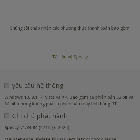
Trustpilot
dụng
phiên
bản
mới
nhất
Chúng tôi chấp nhận các phương thức thanh toán bao gồm:
của
Visa
Mastercard
American
PayPal
NVDA
Express
-
https://www.nvaccess.org/download/
Tài liệu về Speccy
yêu cầu hệ thống
Windows 10, 8.1, 7, Vista và XP. Bao gồm cả phiên bản 32 bit và
64 bit, nhưng không phải là phiên bản máy tính bảng RT.
Ghi chú phát hành
Speccy v1.34.84
(22 thg 6 2026)
Maintenance update for EU regulatory compliance