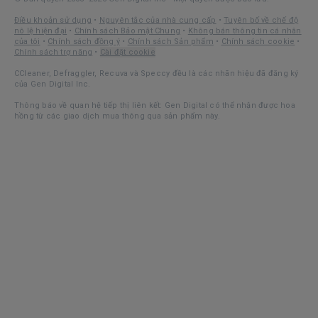
Điều khoản sử dụng
•
Nguyên tắc của nhà cung cấp
•
Tuyên bố về chế độ
nô lệ hiện đại
•
Chính sách Bảo mật Chung
•
Không bán thông tin cá nhân
của tôi
•
Chính sách đồng ý
•
Chính sách Sản phẩm
•
Chính sách cookie
•
Chính sách trợ năng
•
Cài đặt cookie
CCleaner, Defraggler, Recuva và Speccy đều là các nhãn hiệu đã đăng ký
của Gen Digital Inc.
Thông báo về quan hệ tiếp thị liên kết: Gen Digital có thể nhận được hoa
hồng từ các giao dịch mua thông qua sản phẩm này.