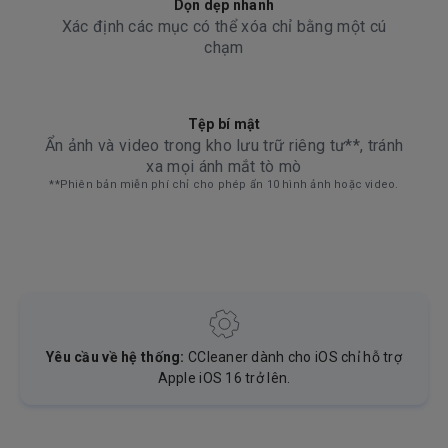
Dọn dẹp nhanh
Xác định các mục có thể xóa chỉ bằng một cú
chạm
Tệp bí mật
Ẩn ảnh và video trong kho lưu trữ riêng tư**, tránh
xa mọi ánh mắt tò mò
**Phiên bản miễn phí chỉ cho phép ẩn 10 hình ảnh hoặc video.
Yêu cầu về hệ thống:
CCleaner dành cho iOS chỉ hỗ trợ
Apple iOS 16 trở lên.