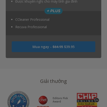
Được khuyến nghị cho máy tính gia đình
CCleaner Professional
Recuva Professional
Là
Mua ngay -
$64.95
$39.95
USD
64.95
USD
39.95
Giải thưởng