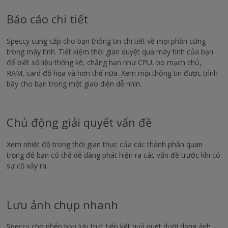
tốt
nhất,
Báo cáo chi tiết
chúng
tôi
Speccy cung cấp cho bạn thông tin chi tiết về mọi phần cứng
khuyên
trong máy tính. Tiết kiệm thời gian duyệt qua máy tính của bạn
bạn
để biết số liệu thống kê, chẳng hạn như CPU, bo mạch chủ,
nên
RAM, card đồ họa và hơn thế nữa. Xem mọi thông tin được trình
sử
bày cho bạn trong một giao diện dễ nhìn.
dụng
phiên
bản
mới
Chủ động giải quyết vấn đề
nhất
của
Xem nhiệt độ trong thời gian thực của các thành phần quan
NVDA
trọng để bạn có thể dễ dàng phát hiện ra các vấn đề trước khi có
-
sự cố xảy ra.
https://www.nvaccess.org/download/
Lưu ảnh chụp nhanh
Speccy cho phép bạn lưu trực tiếp kết quả quét dưới dạng ảnh