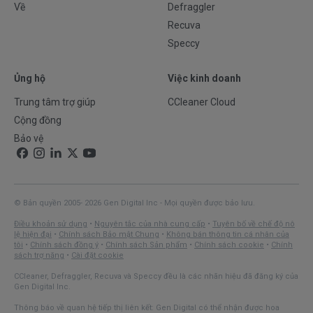
Về
Defraggler
Recuva
Speccy
Ủng hộ
Việc kinh doanh
Trung tâm trợ giúp
CCleaner Cloud
Cộng đồng
Bảo vệ
© Bản quyền 2005- 2026 Gen Digital Inc - Mọi quyền được bảo lưu.
Điều khoản sử dụng
•
Nguyên tắc của nhà cung cấp
•
Tuyên bố về chế độ nô
lệ hiện đại
•
Chính sách Bảo mật Chung
•
Không bán thông tin cá nhân của
tôi
•
Chính sách đồng ý
•
Chính sách Sản phẩm
•
Chính sách cookie
•
Chính
sách trợ năng
•
Cài đặt cookie
CCleaner, Defraggler, Recuva và Speccy đều là các nhãn hiệu đã đăng ký của
Gen Digital Inc.
Thông báo về quan hệ tiếp thị liên kết: Gen Digital có thể nhận được hoa