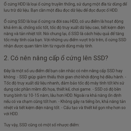
Ổ cứng HDD là loại ổ cứng truyền thống, sử dụng một đĩa từ dùng để
lưu trữ dữ liệu. Bạn cần một đầu đọc dữ liệu để đọc được ổ HDD.
Ổ cứng SSD là loại ổ cứng ra đời sau HDD, có ưu điểm là hoạt động
khá êm ái, chống sốc tốt, tốc độ truy xuất dữ liệu cao, tiết kiệm điện
năng và tản nhiệt tốt. Nói chung lại, ổ SSD là cách hiệu quả để tăng
tốc máy tính của bạn. Với những ưu điểm vượt trội trên, ổ cứng SSD
nhận được quan tâm lớn từ người dùng máy tính.
2. Có nên nâng cấp ổ cứng lên SSD?
Đây là một số ưu điểm để bạn cân nhắc có nên nâng cấp SSD hay
không: - SSD giúp giảm thiểu thời gian chờ khởi động hệ điều hành. -
Tốc độ truy xuất dữ liệu nhanh, đảm bảo tốc độ máy tính tốt khi sử
dụng các phần mềm đồ họa, thiết kế, chơi game. - SSD có độ bền
trung bình từ 10-15 năm, lâu hơn HDD. Ngoài ra khả năng ổn định
nếu có va chạm cũng tốt hơn. - Không gây ra tiếng ồn, khả năng tản
nhiệt và tiết kiệm điện năng tốt. - Cấu tạo và thiết kế gọn nhẹ hơn so
với HDD.
Tuy vậy, SSD cũng có một số nhược điểm: