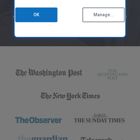
Bắt đầu quét miễn phí
CCleaner dành cho Mac
Chính sách bảo mật
Bảng dữ liệu
OK
Manage...
Không cần thẻ tín dụng, chỉ cần tải xuống Ücretsiz taramayı başlat
Chính sách cookie
Điều khoản sử dụng
Nguyên tắc của nhà cung cấp
Trustpilot
Hợp pháp
Chính sách trợ năng
Việc làm
Liên hệ chúng tôi
CHƯƠNG TRÌNH CHI NHÁNH
Tổng quan
Chi nhánh
Kỹ thuật viên
MSPs
Công nghệ & Chiến lược