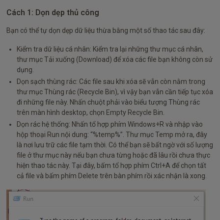
Cách 1: Dọn dẹp thủ công
Bạn có thể tự dọn dẹp dữ liệu thừa bằng một số thao tác sau đây:
Kiểm tra dữ liệu cá nhân: Kiểm tra lại những thư mục cá nhân,
thư mục Tải xuống (Download) để xóa các file bạn không còn sử
dụng.
Dọn sạch thùng rác: Các file sau khi xóa sẽ vẫn còn nằm trong
thư mục Thùng rác (Recycle Bin), vì vậy bạn vẫn cần tiếp tục xóa
đi những file này. Nhấn chuột phải vào biểu tượng Thùng rác
trên màn hình desktop, chọn Empty Recycle Bin.
Dọn rác hệ thống: Nhấn tổ hợp phím Windows+R và nhập vào
hộp thoại Run nội dung: “%temp%”. Thư mục Temp mở ra, đây
là nơi lưu trữ các file tạm thời. Có thể bạn sẽ bất ngờ với số lượng
file ở thư mục này nếu bạn chưa từng hoặc đã lâu rồi chưa thực
hiện thao tác này. Tại đây, bấm tổ hợp phím Ctrl+A để chọn tất
cả file và bấm phím Delete trên bàn phím rồi xác nhận là xong.