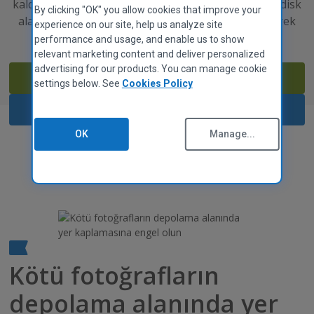
kaldırarak Mac’inizi hızlandırmaya yardımcı olun ve disk
Mac için CCleaner
Gizlilik Politikası
By clicking "OK" you allow cookies that improve your
alanını kopya dosyalardan ve çöplerden temizleyerek
experience on our site, help us analyze site
Veri Bilgi Sayfası
geri kazanın.
performance and usage, and enable us to show
Çerez Politikası
relevant marketing content and deliver personalized
Kullanım Şartları
advertising for our products. You can manage cookie
Ücretsiz İndirin
Tedarikçi Yönergeleri
settings below. See
Cookies Policy
Yasal
Şimdi Satın Alın
Erişilebilirlik Politikası
OK
Manage...
Meslekler
Bizimle iletişime geçin
ORTAK PROGRAMI
Genel bakış
İştirakler
Teknisyenler
MSPs
Kötü fotoğrafların
Teknoloji ve Strateji
depolama alanında yer