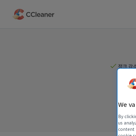
주
요
콘
텐
츠
로
건
너
뛰
기
정크 감
We va
By click
us analy
content 
cookie s