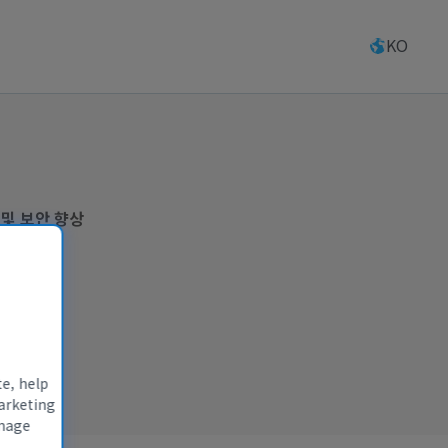
KO
및 보안 향상
te, help
arketing
anage