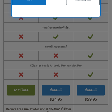
CCleaner สำหรับ Mac
จอ
นโยบายความเป็นส่วนตัว
ต่างๆ
อัปเดตอัตโนมัติ
เอกสารข้อมูล
และ
นโยบายคุกกี้
เพื่อ
ข้อกำหนดการใช้งาน
ประสบการณ์
การสนับสนุนระดับพรีเมียม
การ
แนวทางซัพพลายเออร์
ใช้
ถูกกฎหมาย
งาน
นโยบายการช่วยสำหรับการเข้าถึง
ที่
การคลีนแบบสมบูรณ์
งาน
ดี
ที่สุด
ติดต่อเรา
เรา
ขอ
โปรแกรมพันธมิตร
CCleaner สำหรับ Android Pro และ Mac Pro
แนะนำ
ภาพรวม
ให้
บริษัทในเครือ
ใช้
ช่างเทคนิค
NVDA
ดาวน์โหลด
ซื้อตอนนี้
ซื้อตอนนี้
MSPs
เวอร์ชัน
ล่าสุด
เทคโนโลยีและกลยุทธ์
$24.95
$59.95
-
เคย
เคย
https://www.nvaccess.org/download/
เป็น
เป็น
Recuva Free และ Professional รองรับการใช้งาน