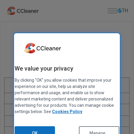
ข้าม
ไป
TH
ที่
เนื้อหา
หลัก
หน้าแรก
Recuva
®
แอพพีซี
ธุรกิจ
CCleaner
Kamo
ดาวน์โหลด
We value your privacy
โปรด
CCleaner Browser
ทราบ:
ศูนย์ดาวน์โหลด
สนับสนุน
Defraggler
By clicking "OK" you allow cookies that improve your
เรา
ฟรี
PROFESSIONAL
CCLEANER ชุด
ดาวน์โหลด CCleaner
Recuva
experience on our site, help us analyze site
ได้
PROFESSIONAL
ดาวน์โหลด CCleaner สำหรับ Mac
การสนับสนุนสินค้า
เกี่ยวกับเรา
performance and usage, and enable us to show
ทดสอบ
Speccy
คีย์ใบอนุญาตหาย
การกู้คืนไฟล์ขั้นสูง
relevant marketing content and deliver personalized
CCleaner
ดาวน์โหลด Defraggler
advertising for our products. You can manage cookie
โดย
แอพมือถือ
ศูนย์ช่วยเหลือ
ข้อมูลบริษัท
ดาวน์โหลด Recuva
settings below. See
Cookies Policy
ใช้
CCleaner สำหรับ Android
ฟอรัมชุมชน
บล็อก
ดาวน์โหลด Speccy
โปรแกรม
CCleaner สำหรับ iOS
การสนับสนุนฮาร์ดไดรฟ์แบบเสมือน
ประกาศวางจำหน่าย
ดาวน์โหลด CCleaner สำหรับ Android
อ่าน
MAC APPS
ข่าวประชาสัมพันธ์
หน้า
ดาวน์โหลด CCleaner สำหรับ iOS
OK
Manage...