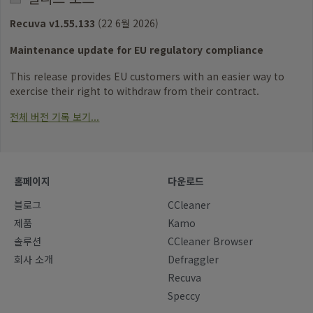
Recuva v1.55.133
(22 6월 2026)
Maintenance update for EU regulatory compliance
This release provides EU customers with an easier way to
exercise their right to withdraw from their contract.
전체 버전 기록 보기...
홈페이지
다운로드
블로그
CCleaner
제품
Kamo
솔루션
CCleaner Browser
회사 소개
Defraggler
Recuva
Speccy