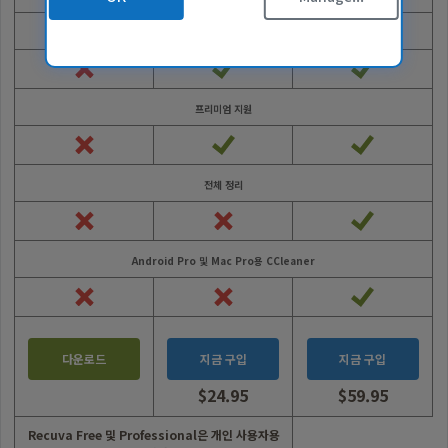
Mac용 CCleaner
사
개인 정보 정책
용
자동 업데이트
데이터 팩트시트
하
쿠키 정책
여
사용 조건
CCleaner
프리미엄 지원
를
공급업체 지침
테
합법적인
스
접근성 정책
트
전체 정리
채용 정보
했
으
문의하기
며
최
파트너 프로그램
Android Pro 및 Mac Pro용 CCleaner
상
개요
의
계열사
사
기술자
용
다운로드
지금 구입
지금 구입
MSPs
자
경
기술과 전략
$24.95
$59.95
험
이
이
을
전
전
Recuva Free 및 Professional은 개인 사용자용