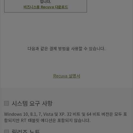
위
USD
USD
입니다.
0
0
해
비즈니스용 Recuva 다운로드
USD
USD
최
24.95
59.95
신
Trustpilot
버
전
의
NVDA
다음과 같은 결제 방법을 사용할 수 있습니다.
를
사
Visa
Mastercard
American
PayPal
용
Express
하
는
Recuva 설명서
것
이
좋
습
시스템 요구 사항
니
다
Windows 10, 8.1, 7, Vista 및 XP. 32 비트 및 64 비트 버전은 모두 포
(https://www.nvaccess.org/download/).
함되지만 RT 태블릿 에디션은 포함되지 않습니다.
릴리즈 노트