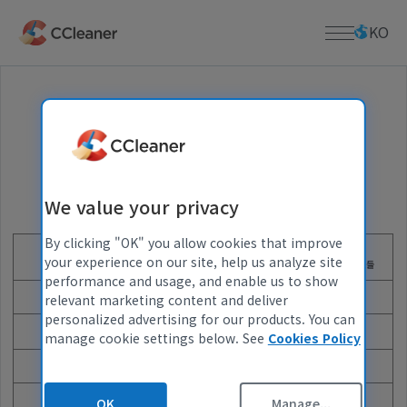
주
요
KO
콘
텐
츠
홈페이지
로
Recuva
건
®
너
PC 앱
사업
뛰
CCleaner
기
Kamo
다운로드
We value your privacy
참
CCleaner Browser
고:
다운로드 센터
지원하다
Defraggler
By clicking "OK" you allow cookies that improve
다
무료
Professional
CCLEANER
CCleaner 다운로드
Recuva
your experience on our site, help us analyze site
양
PROFESSIONAL 번들
Mac용 CCleaner 다운로드
제품 지원
회사 소개
performance and usage, and enable us to show
한
Speccy
relevant marketing content and deliver
라이센스 키 분실
고급 파일 복구
스
Defraggler 다운로드
personalized advertising for our products. You can
크
모바일 앱
지원 센터
회사 정보
Recuva 다운로드
manage cookie settings below. See
Cookies Policy
린
안드로이드용 CCleaner
커뮤니티 포럼
블로그
Speccy 다운로드
리
iOS 용 CCleaner
가상 하드 드라이브 지원
출시 발표
iOS용 CCleaner 다운로드
더
맥 앱
보도 자료
를
OK
Manage...