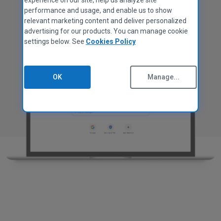
CCleaner สำหรับ Mac
นโยบายความเป็นส่วนตัว
performance and usage, and enable us to show
เอกสารข้อมูล
ดาวน์โหลดฟรี
relevant marketing content and deliver personalized
advertising for our products. You can manage cookie
นโยบายคุกกี้
settings below. See
Cookies Policy
ข้อกำหนดการใช้งาน
แนวทางซัพพลายเออร์
ถูกกฎหมาย
OK
Manage...
นโยบายการช่วยสำหรับการเข้าถึง
งาน
ติดต่อเรา
โปรแกรมพันธมิตร
ภาพรวม
บริษัทในเครือ
ช่างเทคนิค
MSPs
เทคโนโลยีและกลยุทธ์