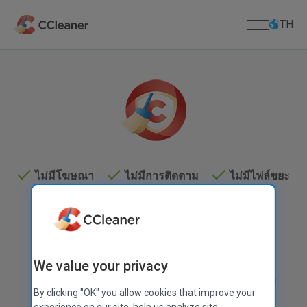
ข้าม
ไป
TH
ที่
เนื้อหา
หลัก
หน้าแรก
แอพพีซี
ธุรกิจ
CCleaner
Kamo
ดาวน์โหลด
CCleaner Browser
ไม่มีโฆษณา
ไม่มีการติดตาม
ไม่มีไฟล์ขยะ
ศูนย์ดาวน์โหลด
สนับสนุน
Defraggler
ดาวน์โหลด CCleaner
Recuva
การรักษาความปลอดภัยในตัว
ดาวน์โหลด CCleaner สำหรับ Mac
การสนับสนุนสินค้า
เกี่ยวกับเรา
Speccy
คีย์ใบอนุญาตหาย
ดาวน์โหลด Defraggler
CCleaner Browser
แอพมือถือ
ศูนย์ช่วยเหลือ
ข้อมูลบริษัท
ดาวน์โหลด Recuva
CCleaner สำหรับ Android
ฟอรัมชุมชน
บล็อก
We value your privacy
ดาวน์โหลด Speccy
CCleaner สำหรับ iOS
เบราว์เซอร์ที่ปลอดภัย รวดเร็ว และเป็นส่วนตัวสำหรับ
ประกาศวางจำหน่าย
ดาวน์โหลด CCleaner สำหรับ Android
By clicking "OK" you allow cookies that improve your
Windows จากฝีมือของผู้สร้าง CCleaner
MAC APPS
ข่าวประชาสัมพันธ์
ดาวน์โหลด CCleaner สำหรับ iOS
experience on our site, help us analyze site