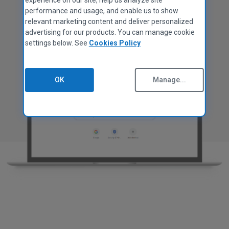
experience on our site, help us analyze site
CCleaner for Mac
Personvernerklæring
performance and usage, and enable us to show
Data faktaark
Gratis nedlasting
relevant marketing content and deliver personalized
advertising for our products. You can manage cookie
Retningslinjer for informasjonskapsler
settings below. See
Cookies Policy
Vilkår for bruk
Leverandørens retningslinjer
Juridisk
OK
Manage...
Tilgjengelighetspolicy
Arbeidsplasser
Kontakt oss
PARTNERPROGRAM
Oversikt
Tilknyttede selskaper
Teknikere
MSPs
Teknikk og strategi