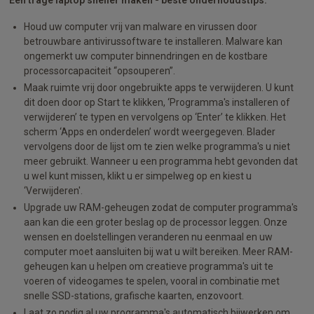
Houd uw computer vrij van malware en virussen door
betrouwbare antivirussoftware te installeren. Malware kan
ongemerkt uw computer binnendringen en de kostbare
processorcapaciteit “opsouperen”.
Maak ruimte vrij door ongebruikte apps te verwijderen. U kunt
dit doen door op Start te klikken, ‘Programma's installeren of
verwijderen’ te typen en vervolgens op ‘Enter’ te klikken. Het
scherm ‘Apps en onderdelen’ wordt weergegeven. Blader
vervolgens door de lijst om te zien welke programma's u niet
meer gebruikt. Wanneer u een programma hebt gevonden dat
u wel kunt missen, klikt u er simpelweg op en kiest u
‘Verwijderen'.
Upgrade uw RAM-geheugen zodat de computer programma's
aan kan die een groter beslag op de processor leggen. Onze
wensen en doelstellingen veranderen nu eenmaal en uw
computer moet aansluiten bij wat u wilt bereiken. Meer RAM-
geheugen kan u helpen om creatieve programma's uit te
voeren of videogames te spelen, vooral in combinatie met
snelle SSD-stations, grafische kaarten, enzovoort.
Laat zo nodig al uw programma's automatisch bijwerken om