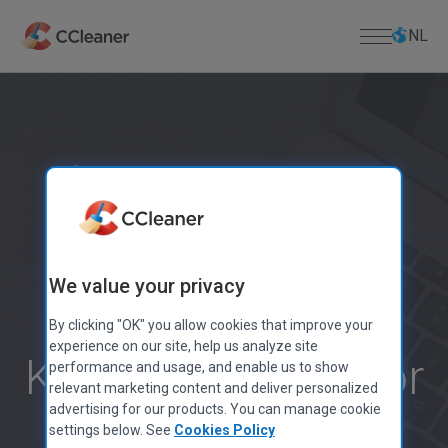
Ga
naar
NL
de
hoofdinhoud
Voor particulieren
PC-SOFTWARE
Voor bedrijif
Met één klik al uw software bijwerken
CCleaner
Kamo
Downloaden
Snellere computer
Veiliger browsen
CCleaner-browser
Minder fouten en crashes
DOWNLOADCENTRUM
Ondersteuning
Defraggler
Downloaden CCleaner
We value your privacy
Recuva
Sneller opstarten
Downloaden CCleaner voor Mac
PRODUCTONDERSTEUNING
Over ons
Speccy
By clicking "OK" you allow cookies that improve your
Licentienummer verloren
Downloaden Defraggler
experience on our site, help us analyze site
MOBIELE APPS
Helpcentrum
INFORMATIE
Kies CCleaner voor
Downloaden Recuva
performance and usage, and enable us to show
CCleaner voor Android
Bedrijfsinformatie
Forum van de gemeenschap
Downloaden Speccy
relevant marketing content and deliver personalized
CCleaner voor iOS
Blog
advertising for our products. You can manage cookie
Downloaden CCleaner voor Android
een schonere,
MAC-APPS
settings below. See
Cookies Policy
Richtlijnen voor leveranciers
Downloaden CCleaner voor iOS