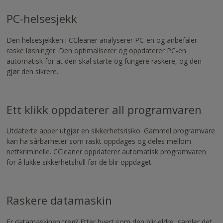
av
NVDA
PC-helsesjekk
-
https://www.nvaccess.org/download/
Den helsesjekken i CCleaner analyserer PC-en og anbefaler
raske løsninger. Den optimaliserer og oppdaterer PC-en
automatisk for at den skal starte og fungere raskere, og den
gjør den sikrere.
Ett klikk oppdaterer all programvaren
Utdaterte apper utgjør en sikkerhetsrisiko. Gammel programvare
kan ha sårbarheter som raskt oppdages og deles mellom
nettkriminelle. CCleaner oppdaterer automatisk programvaren
for å lukke sikkerhetshull før de blir oppdaget.
Raskere datamaskin
Er datamaskinen treg? Etter hvert som den blir eldre, samler det