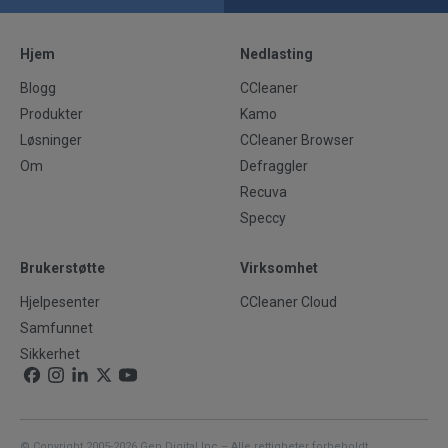
Hjem
Nedlasting
Blogg
CCleaner
Produkter
Kamo
Løsninger
CCleaner Browser
Om
Defraggler
Recuva
Speccy
Brukerstøtte
Virksomhet
Hjelpesenter
CCleaner Cloud
Samfunnet
Sikkerhet
© Copyright 2005-2026 Gen Digital Inc – Alle rettigheter forbeholdt.