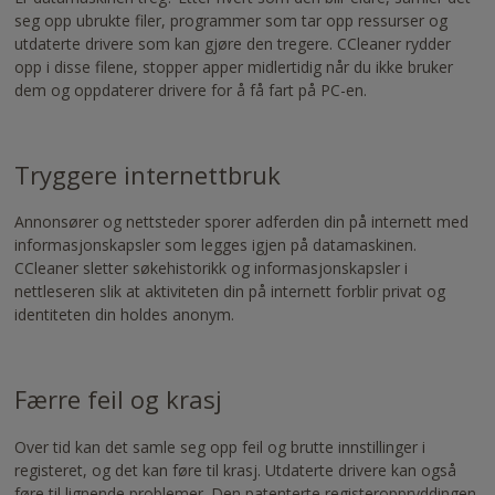
seg opp ubrukte filer, programmer som tar opp ressurser og
utdaterte drivere som kan gjøre den tregere. CCleaner rydder
opp i disse filene, stopper apper midlertidig når du ikke bruker
dem og oppdaterer drivere for å få fart på PC-en.
Tryggere internettbruk
Annonsører og nettsteder sporer adferden din på internett med
informasjonskapsler som legges igjen på datamaskinen.
CCleaner sletter søkehistorikk og informasjonskapsler i
nettleseren slik at aktiviteten din på internett forblir privat og
identiteten din holdes anonym.
Færre feil og krasj
Over tid kan det samle seg opp feil og brutte innstillinger i
registeret, og det kan føre til krasj. Utdaterte drivere kan også
føre til lignende problemer. Den patenterte registeroppryddingen