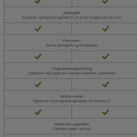
Helsesjekk
Analyserer, optimaliserer og fikser PC-en så den fungerer som den skal
Personvern
Fjerner sporingsfiler og nettleserdata
Programvareoppdatering
Oppdaterer raskt apper for å redusere svakheter i sikkerheten
Rydder overalt
Rydder der andre oppryddingsverktøy ikke kommer til
Vokter mot søppelfiler
Overvåker søppel i sanntid