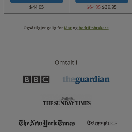
$44.95
$64.95
$39.95
Var
Var
USD
USD
0
64.95
Også tilgjengelig for
Mac
og
bedriftsbrukere
USD
USD
44.95
39.95
Omtalt i