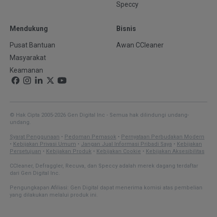
Speccy
Mendukung
Bisnis
Pusat Bantuan
Awan CCleaner
Masyarakat
Keamanan
© Hak Cipta 2005-2026 Gen Digital Inc - Semua hak dilindungi undang-
undang.
Syarat Penggunaan
•
Pedoman Pemasok
•
Pernyataan Perbudakan Modern
•
Kebijakan Privasi Umum
•
Jangan Jual Informasi Pribadi Saya
•
Kebijakan
Persetujuan
•
Kebijakan Produk
•
Kebijakan Cookie
•
Kebijakan Aksesibilitas
CCleaner, Defraggler, Recuva, dan Speccy adalah merek dagang terdaftar
dari Gen Digital Inc.
Pengungkapan Afiliasi: Gen Digital dapat menerima komisi atas pembelian
yang dilakukan melalui produk ini.