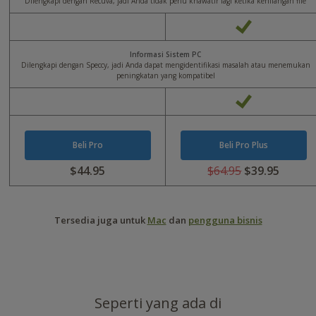
Dilengkapi dengan Recuva, jadi Anda tidak perlu khawatir lagi ketika kehilangan file
Informasi Sistem PC
Dilengkapi dengan Speccy, jadi Anda dapat mengidentifikasi masalah atau menemukan
peningkatan yang kompatibel
Beli Pro
Beli Pro Plus
$44.95
$64.95
$39.95
Apakah
Apakah
USD
USD
0
64.95
Tersedia juga untuk
Mac
dan
pengguna bisnis
USD
USD
44.95
39.95
Seperti yang ada di