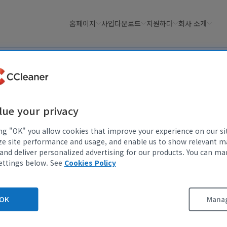
홈페이지
사업
다운로드
지원하다
회사 소개
Recuva
®
lue your privacy
ing "OK" you allow cookies that improve your experience on our si
ze site performance and usage, and enable us to show relevant m
and deliver personalized advertising for our products. You can m
무료
Professional
ettings below. See
Cookies Policy
OK
Manag