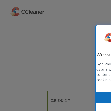
주
요
콘
텐
츠
로
건
너
뛰
기
We va
참
By click
고:
us analy
다
content 
양
cookie s
한
스
크
린
고급 파일 복구
리
더