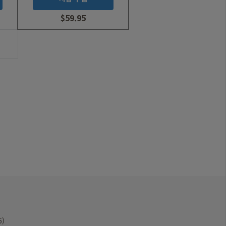
$59.95
이
전
USD
0
USD
59.95
PayPal
6)