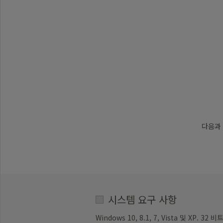
을
위
해
최
신
버
전
의
NVDA
Trustpilot
를
사
용
다음과 
하
는
것
이
좋
습
니
시스템 요구 사항
다
(https://www.nvaccess.org/download/).
Windows 10, 8.1, 7, Vista 및 XP. 