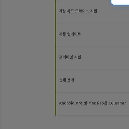
를
사
가상 하드 드라이브 지원
용
하
여
CCleaner
자동 업데이트
를
테
스
트
프리미엄 지원
했
으
며
전체 정리
최
상
의
사
Android Pro 및 Mac Pro용 CCleaner
용
자
경
험