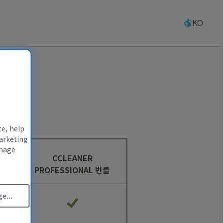
KO
te, help
arketing
anage
CCLEANER
PROFESSIONAL 번들
e...