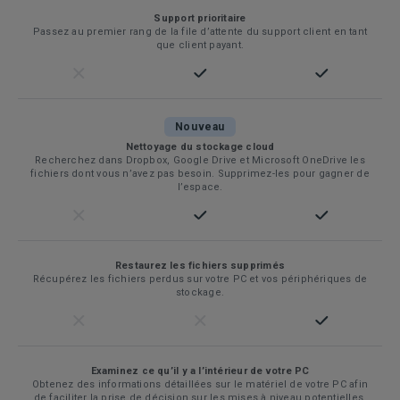
Support prioritaire
Passez au premier rang de la file d’attente du support client en tant
que client payant.
Nouveau
Nettoyage du stockage cloud
Recherchez dans Dropbox, Google Drive et Microsoft OneDrive les
fichiers dont vous n’avez pas besoin. Supprimez-les pour gagner de
l’espace.
Restaurez les fichiers supprimés
Récupérez les fichiers perdus sur votre PC et vos périphériques de
stockage.
Examinez ce qu’il y a l’intérieur de votre PC
Obtenez des informations détaillées sur le matériel de votre PC afin
de faciliter la prise de décision sur les mises à niveau potentielles.