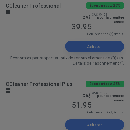
CCleaner Professional
Économisez 27%
CA$ 54.95
CA$
pour la première
année
39.95
Cela revient à
{3}
/mois.
Acheter
Économies par rapport au prix de renouvellement de {0}/an.
Détails de l’abonnement
ⓘ
CCleaner Professional Plus
Économisez 35%
CA$ 79.95
CA$
pour la première
année
51.95
Cela revient à
{3}
/mois.
Acheter