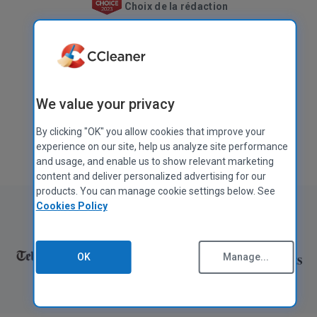
Choix de la rédaction
Télécharger gratuitement
We value your privacy
Obtenir CCleaner Pro
By clicking "OK" you allow cookies that improve your
Également disponible pour
Mac
,
Android
et
iOS
experience on our site, help us analyze site performance
and usage, and enable us to show relevant marketing
content and deliver personalized advertising for our
products. You can manage cookie settings below. See
Cookies Policy
Comme présenté dans :
OK
Manage...