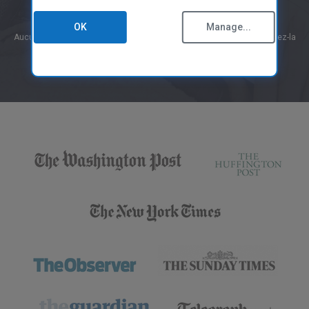
Lancer l’analyse gratuite
CCleaner pour Mac
Politique de Confidentialité
Fiche d'information sur les Données
OK
Manage...
Aucune carte de paiement nécessaire : installez l’application et utilisez-la
Politique d'Utilisation des Cookies
Conditions d’utilisation
Directives Fournisseurs
Trustpilot
Mentions Légales
Énoncé d’accessibilité
Emplois
Nous Contacter
PROGRAMME DE PARTENARIAT
Présentation
Affiliés
Techniciens
Partenaires FSG
Technologie & Stratégie