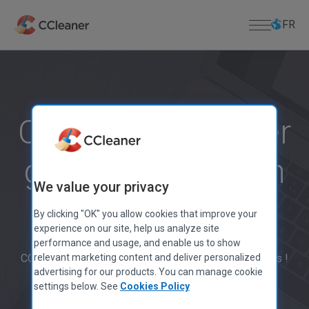
Passer
au
FR
contenu
principal
Particuliers
APPLICATIONS PC
Professionnels
Comment nettoyer
CCleaner
Kamo
Téléchargement
gratuitement mon
CCleaner Browser
CENTRE DE TÉLÉCHARGEMENT
Support
Defraggler
We value your privacy
Télécharger CCleaner
ordinateur ?
Recuva
Télécharger CCleaner for Mac
SUPPORT TECHNIQUE POUR LES PRODUITS
À Propos de Nous
By clicking "OK" you allow cookies that improve your
Speccy
Licence Perdue
experience on our site, help us analyze site
Télécharger Defraggler
performance and usage, and enable us to show
APPLICATIONS MOBILES
Centre d’aide
Informations sur l’entreprise
Télécharger Recuva
CCleaner a été téléchargé plus de 2,5 milliards de fois !
relevant marketing content and deliver personalized
CCleaner pour Android
Forum de la Communauté
Blog
Télécharger Speccy
advertising for our products. You can manage cookie
CCleaner pour iOS
Annonces de Lancements
Télécharger CCleaner pour Android
settings below. See
Cookies Policy
APPLICATIONS MAC
Communiqués de Presse
Télécharger CCleaner pour iOS