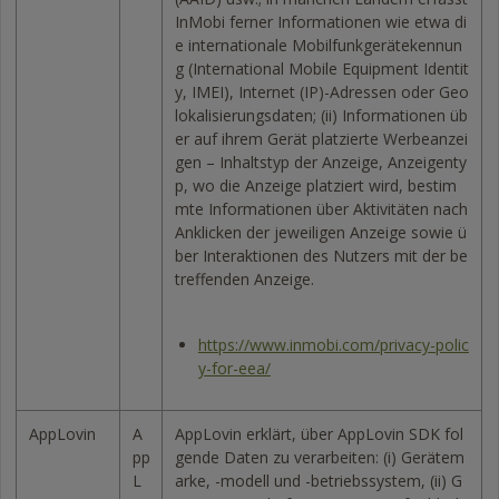
InMobi ferner Informationen wie etwa di
e internationale Mobilfunkgerätekennun
g (International Mobile Equipment Identit
y, IMEI), Internet (IP)-Adressen oder Geo
lokalisierungsdaten; (ii) Informationen üb
er auf ihrem Gerät platzierte Werbeanzei
gen – Inhaltstyp der Anzeige, Anzeigenty
p, wo die Anzeige platziert wird, bestim
mte Informationen über Aktivitäten nach
Anklicken der jeweiligen Anzeige sowie ü
ber Interaktionen des Nutzers mit der be
treffenden Anzeige.
https://www.inmobi.com/privacy-polic
y-for-eea/
AppLovin
A
AppLovin erklärt, über AppLovin SDK fol
pp
gende Daten zu verarbeiten: (i) Gerätem
L
arke, -modell und -betriebssystem, (ii) G