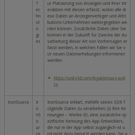
T
ur Platzierung von Anzeigen und Ihrer Int
ec
eraktion mit diesen erfasst, wobei alle di
hn
ese Daten an Anzeigenverleger und Attri
ol
butions-Unternehmen weitergegeben we
o
rden können. Zusätzliche Daten über Sie
gi
können in der Zukunft für Zwecke der Au
es
sarbeitung dieser Art von Vorhersagen er
fasst werden, in welchen Fällen wir Sie v
or neuen Datenerhebungen informieren
werden.
https://unity3d.com/legal/privacy-poli
cy
IronSource
Ir
IronSource erklärt, mithilfe seines SDK f
o
olgende Daten zu verarbeiten: (i) Ihre Ke
nS
nnungen – Werbe-ID, eine zusätzliche sp
o
ezifische Kennung des App-Entwicklers,
ur
die nur in der App selbst zugänglich ist u
ce
nd nicht dazu benutzt werden kann, Sie a