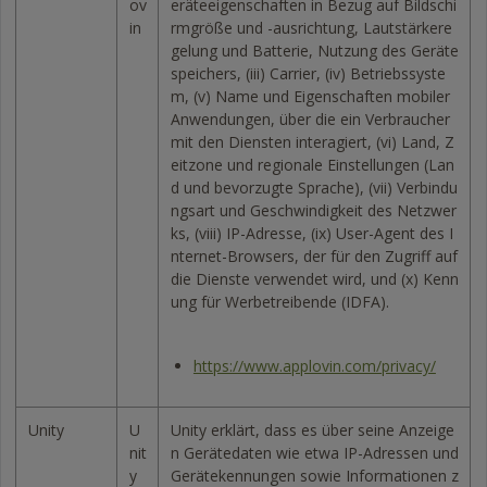
ov
eräteeigenschaften in Bezug auf Bildschi
in
rmgröße und -ausrichtung, Lautstärkere
gelung und Batterie, Nutzung des Geräte
speichers, (iii) Carrier, (iv) Betriebssyste
m, (v) Name und Eigenschaften mobiler
Anwendungen, über die ein Verbraucher
mit den Diensten interagiert, (vi) Land, Z
eitzone und regionale Einstellungen (Lan
d und bevorzugte Sprache), (vii) Verbindu
ngsart und Geschwindigkeit des Netzwer
ks, (viii) IP-Adresse, (ix) User-Agent des I
nternet-Browsers, der für den Zugriff auf
die Dienste verwendet wird, und (x) Kenn
ung für Werbetreibende (IDFA).
https://www.applovin.com/privacy/
Unity
U
Unity erklärt, dass es über seine Anzeige
nit
n Gerätedaten wie etwa IP-Adressen und
y
Gerätekennungen sowie Informationen z