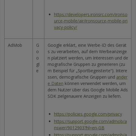
https://developers.ironsrc.com/ironso
urce-mobile/air/ironsource-mobile-pri
vacy-policy/
AdMob
G
Google erklärt, eine Werbe-ID des Gerät
o
s zu verarbeiten, auf dem Werbeanzeige
o
n platziert werden, um Interessen und de
gl
mografische Gruppen zu generieren (zu
e
m Beispiel für „Sportbegeisterte“). Intere
ssen, demografische Gruppen und
ander
e Daten
können verwendet werden, um
dem Nutzer über das Google Mobile Ads
SDK zielgenauere Anzeigen zu liefern.
https://policies.google.com/privacy
https://support.google.com/admob/a
nswer/9012903?hl=en-GB
https://support.google.com/admob/a