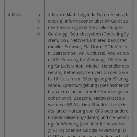
InMobi
In
InMobi erklärt, folgende Daten zu verarb
M
eiten: (i) Informationen über Ihr Gerät zu
o
r Verbesserung ihrer Serviceleistungen –
bi
Gerätetyp, Betriebssystem (Operating Sy
stem, OS), Netzwerkanbieter, benutzter
mobiler Browser, Plattform, SDK-Versio
n, Zeitstempel, API-Schlüssel, App-Versio
n, iOS-Kennung für Werbung, iOS-Kennu
ng für Lieferanten, Modell, Hersteller des
Geräts, Betriebssystemversion des Gerä
ts, Uhrzeiten von Sitzungsbeginn/Sitzung
sende, Sprachumgebung (spezifischer Or
t, an dem eine bestimmte Sprache gespr
ochen wird), Zeitzone, Netzwerkstatus
wie etwa WLAN, Geo-Standort Ihres Ger
äts (unter Nutzung von GPS oder andere
n Geolokalisierungsdaten) und die Kennu
ng für Werbung (Identifier für Advertisin
g, IDFA) oder die Google Advertising ID
(AAID) usw.; in manchen Ländern erfasst