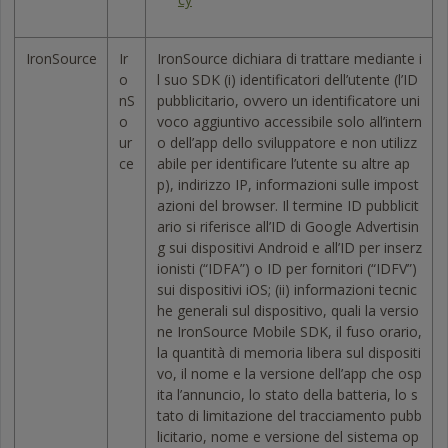
IronSource
Ir
IronSource dichiara di trattare mediante i
o
l suo SDK (i) identificatori dell’utente (l’ID
nS
pubblicitario, ovvero un identificatore uni
o
voco aggiuntivo accessibile solo all’intern
ur
o dell’app dello sviluppatore e non utilizz
ce
abile per identificare l’utente su altre ap
p), indirizzo IP, informazioni sulle impost
azioni del browser. Il termine ID pubblicit
ario si riferisce all’ID di Google Advertisin
g sui dispositivi Android e all’ID per inserz
ionisti (“IDFA”) o ID per fornitori (“IDFV”)
sui dispositivi iOS; (ii) informazioni tecnic
he generali sul dispositivo, quali la versio
ne IronSource Mobile SDK, il fuso orario,
la quantità di memoria libera sul dispositi
vo, il nome e la versione dell’app che osp
ita l’annuncio, lo stato della batteria, lo s
tato di limitazione del tracciamento pubb
licitario, nome e versione del sistema op