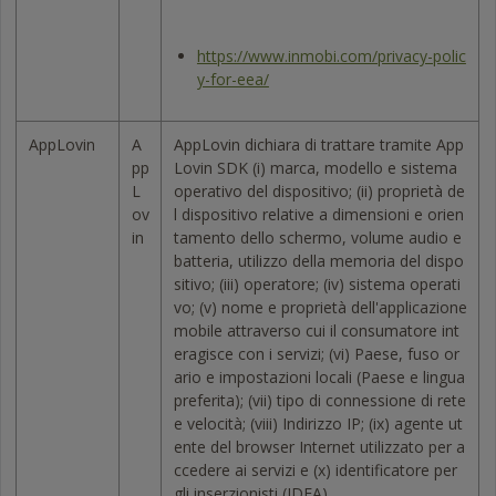
https://www.inmobi.com/privacy-polic
y-for-eea/
AppLovin
A
AppLovin dichiara di trattare tramite App
pp
Lovin SDK (i) marca, modello e sistema
L
operativo del dispositivo; (ii) proprietà de
ov
l dispositivo relative a dimensioni e orien
in
tamento dello schermo, volume audio e
batteria, utilizzo della memoria del dispo
sitivo; (iii) operatore; (iv) sistema operati
vo; (v) nome e proprietà dell'applicazione
mobile attraverso cui il consumatore int
eragisce con i servizi; (vi) Paese, fuso or
ario e impostazioni locali (Paese e lingua
preferita); (vii) tipo di connessione di rete
e velocità; (viii) Indirizzo IP; (ix) agente ut
ente del browser Internet utilizzato per a
ccedere ai servizi e (x) identificatore per
gli inserzionisti (IDFA).