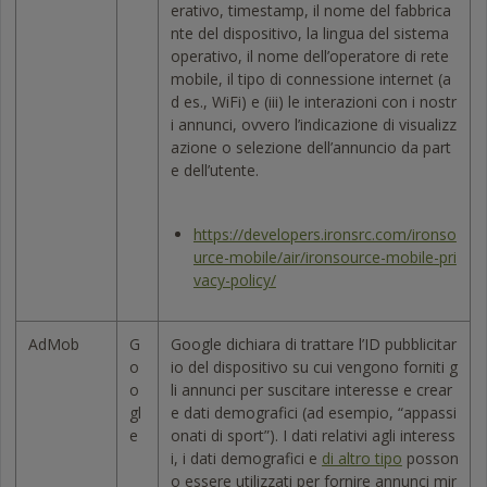
erativo, timestamp, il nome del fabbrica
nte del dispositivo, la lingua del sistema
operativo, il nome dell’operatore di rete
mobile, il tipo di connessione internet (a
d es., WiFi) e (iii) le interazioni con i nostr
i annunci, ovvero l’indicazione di visualizz
azione o selezione dell’annuncio da part
e dell’utente.
https://developers.ironsrc.com/ironso
urce-mobile/air/ironsource-mobile-pri
vacy-policy/
AdMob
G
Google dichiara di trattare l’ID pubblicitar
o
io del dispositivo su cui vengono forniti g
o
li annunci per suscitare interesse e crear
gl
e dati demografici (ad esempio, “appassi
e
onati di sport”). I dati relativi agli interess
i, i dati demografici e
di altro tipo
posson
o essere utilizzati per fornire annunci mir