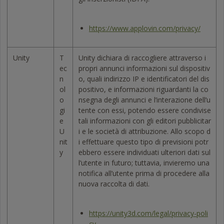
https://www.applovin.com/privacy/
Unity
T
Unity dichiara di raccogliere attraverso i
ec
propri annunci informazioni sul dispositiv
n
o, quali indirizzo IP e identificatori del dis
ol
positivo, e informazioni riguardanti la co
o
nsegna degli annunci e l’interazione dell’u
gi
tente con essi, potendo essere condivise
e
tali informazioni con gli editori pubblicitar
U
i e le società di attribuzione. Allo scopo d
nit
i effettuare questo tipo di previsioni potr
y
ebbero essere individuati ulteriori dati sul
l’utente in futuro; tuttavia, invieremo una
notifica all’utente prima di procedere alla
nuova raccolta di dati.
https://unity3d.com/legal/privacy-poli
cy