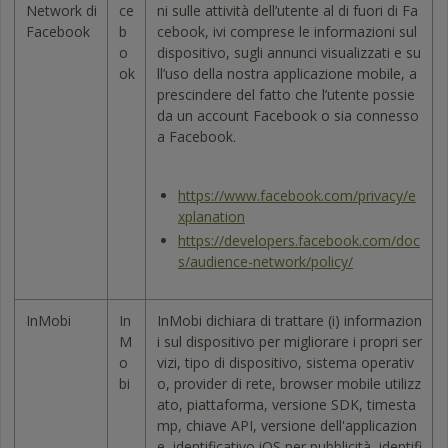
Network di
ce
ni sulle attività dell’utente al di fuori di Fa
Facebook
b
cebook, ivi comprese le informazioni sul
o
dispositivo, sugli annunci visualizzati e su
ok
ll’uso della nostra applicazione mobile, a
prescindere del fatto che l’utente possie
da un account Facebook o sia connesso
a Facebook.
https://www.facebook.com/privacy/e
xplanation
https://developers.facebook.com/doc
s/audience-network/policy/
InMobi
In
InMobi dichiara di trattare (i) informazion
M
i sul dispositivo per migliorare i propri ser
o
vizi, tipo di dispositivo, sistema operativ
bi
o, provider di rete, browser mobile utilizz
ato, piattaforma, versione SDK, timesta
mp, chiave API, versione dell'applicazion
e, identificativo iOS per pubblicità, identifi