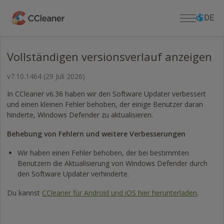
Zum
Hauptinhalt
DE
springen
Vollständigen versionsverlauf anzeigen
Für Privatanwender
v7.10.1464
(29 Juli 2026)
PC-ANWENDUNGEN
Für Unternehmen
CCleaner
In CCleaner v6.36 haben wir den Software Updater verbessert
und einen kleinen Fehler behoben, der einige Benutzer daran
Kamo
Herunterladen
hinderte, Windows Defender zu aktualisieren.
CCleaner Browser
CENTER HERUNTERLADEN
Support
Defraggler
Behebung von Fehlern und weitere Verbesserungen
CCleaner Herunterladen
Recuva
Wir haben einen Fehler behoben, der bei bestimmten
CCleaner for Mac Herunterladen
PRODUKT-SUPPORT
Über uns
Speccy
Benutzern die Aktualisierung von Windows Defender durch
Lizenzschlüssel Verloren
Defraggler Herunterladen
den Software Updater verhinderte.
APPS FÜR MOBILGERÄTE
Hilfezentrum
Unternehmensinformationen
Recuva Herunterladen
CCleaner für Android
Community-Forum
Blog
Du kannst
CCleaner für Android und iOS hier herunterladen
.
Speccy Herunterladen
CCleaner für iOS
Kündigen und rückerstatten
Release-Ankündigungen
CCleaner für Android Herunterladen
MAC-ANWENDUNGEN
Pressemitteilungen
CCleaner für iOS