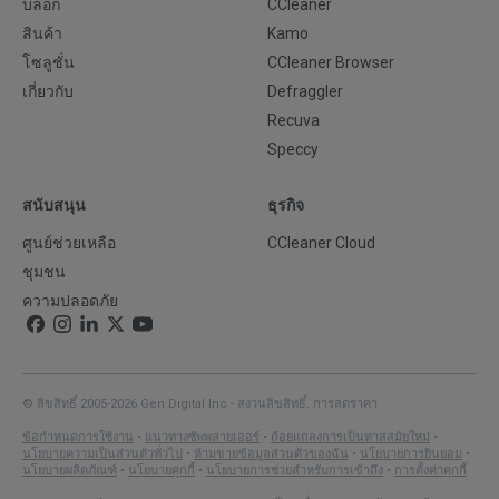
บล็อก
CCleaner
สินค้า
Kamo
โซลูชั่น
CCleaner Browser
เกี่ยวกับ
Defraggler
Recuva
Speccy
สนับสนุน
ธุรกิจ
ศูนย์ช่วยเหลือ
CCleaner Cloud
ชุมชน
ความปลอดภัย
© ลิขสิทธิ์ 2005-2026 Gen Digital Inc - สงวนลิขสิทธิ์. การลดราคา
ข้อกำหนดการใช้งาน
•
แนวทางซัพพลายเออร์
•
ถ้อยแถลงการเป็นทาสสมัยใหม่
•
นโยบายความเป็นส่วนตัวทั่วไป
•
ห้ามขายข้อมูลส่วนตัวของฉัน
•
นโยบายการยินยอม
•
นโยบายผลิตภัณฑ์
•
นโยบายคุกกี้
•
นโยบายการช่วยสำหรับการเข้าถึง
•
การตั้งค่าคุกกี้