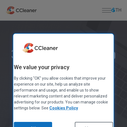
ข้าม
ไป
TH
ที่
เนื้อหา
หลัก
หน้าแรก
แอพพีซี
ธุรกิจ
3 วิธีทำให้คอมเร็ว
CCleaner
Kamo
ดาวน์โหลด
ขึ้น
We value your privacy
CCleaner Browser
ศูนย์ดาวน์โหลด
สนับสนุน
Defraggler
By clicking "OK" you allow cookies that improve your
ดาวน์โหลด CCleaner
Recuva
experience on our site, help us analyze site
ดาวน์โหลด CCleaner สำหรับ Mac
การสนับสนุนสินค้า
เกี่ยวกับเรา
Speccy
2.5 พันล้าน ดาวน์โหลด CCleaner
performance and usage, and enable us to show
คีย์ใบอนุญาตหาย
ดาวน์โหลด Defraggler
relevant marketing content and deliver personalized
แอพมือถือ
ศูนย์ช่วยเหลือ
ข้อมูลบริษัท
ดาวน์โหลด Recuva
advertising for our products. You can manage cookie
CCleaner สำหรับ Android
settings below. See
Cookies Policy
ฟอรัมชุมชน
บล็อก
ดาวน์โหลด Speccy
เริ่มการสแกนฟรี
CCleaner สำหรับ iOS
ประกาศวางจำหน่าย
ดาวน์โหลด CCleaner สำหรับ Android
MAC APPS
ข่าวประชาสัมพันธ์
ดาวน์โหลด CCleaner สำหรับ iOS
ไม่ต้องใช้บัตรเครดิต เพียงแค่ติดตั้ง