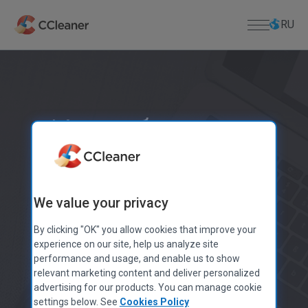
Перейти
к
RU
основному
содержанию
Для дома
ПРИЛОЖЕНИЯ ДЛЯ ПК
Для бизнеса
Как обновить
CCleaner
Камо
Скачать
драйвера для
CCleaner Browser
ЦЕНТР ЗАГРУЗКИ
Поддержка
Defraggler
Скачать CCleaner
Windows 10
Recuva
We value your privacy
Скачать CCleaner for Mac
ПОДДЕРЖКА ПРОДУКЦИИ
О Hас
Speccy
Утеря Ключа Лицензии
Скачать Defraggler
By clicking "OK" you allow cookies that improve your
онлайн?
МОБИЛЬНЫЕ ПРИЛОЖЕНИЯ И MAC
experience on our site, help us analyze site
Центр помощи
Сведения о Компании
Скачать Recuva
performance and usage, and enable us to show
CCleaner для Android
Форум Сообщества
блог
Скачать Speccy
relevant marketing content and deliver personalized
CCleaner для iOS
Анонсы Выпусков
Скачать CCleaner для Android
advertising for our products. You can manage cookie
ПРИЛОЖЕНИЯ ДЛЯ MAC
2.5 МИЛЛИАРДА загрузок CCleaner
Пресс-релизы
Скачать CCleaner для iOS
settings below. See
Cookies Policy