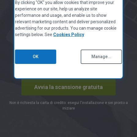
CCleaner per Mac
pulito, veloce ed
By clicking "OK" you allow cookies that improve your
Informativa sulla Privacy
experience on our site, help us analyze site
Scheda informativa sui dati
performance and usage, and enable us to show
efficiente con
Informativa sui Cookie
relevant marketing content and deliver personalized
Condizioni di Utilizzo
advertising for our products. You can manage cookie
settings below. See
Cookies Policy
Linee guida per i fornitori
CCleaner
Informazioni Legali
Istruzione Accessibility
OK
Manage...
Lavora Con Noi
CCleaner è stato scaricato oltre 2,5 miliardi di volte!
Contatti
PROGRAMMA PARTNER
Avvia la scansione gratuita
Panoramica
Affiliati
Non è richiesta la carta di credito: esegui l'installazione e sei pronto a
Tecnici Informatici
iniziare
MSP
Tecnologia e Strategia
Trustpilot