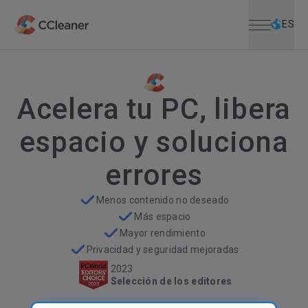
Menú abiert
Saltar al contenido principal
ES
Acelera tu PC, libera
espacio y soluciona
errores
Menos contenido no deseado
Más espacio
Mayor rendimiento
Privacidad y seguridad mejoradas
2023
Selección de los editores