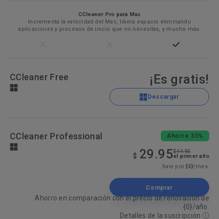
CCleaner Pro para Mac
Incrementa la velocidad del Mac, libera espacio eliminando
aplicaciones y procesos de inicio que no necesitas, y mucho más.
CCleaner Free
¡Es gratis!
Descargar
CCleaner Professional
Ahorre 33%
29.95
$44.95
$
el primer año
Sale por
{3}
/mes.
Comprar
Ahorro en comparación con el precio de renovación de
{0}/año.
Detalles de la suscripción
ⓘ