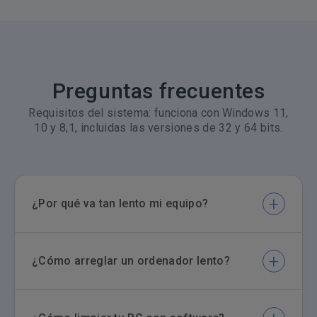
Preguntas frecuentes
Requisitos del sistema: funciona con Windows 11,
10 y 8,1, incluidas las versiones de 32 y 64 bits.
¿Por qué va tan lento mi equipo?
La velocidad del ordenador se ralentiza por varios
motivos: acumulación de configuraciones y archivos
¿Cómo arreglar un ordenador lento?
no deseados, demasiadas aplicaciones que funcionan
en segundo plano, disco duro fragmentado o
presencia de malware y virus.
No tienes que recurrir a un ordenador o hardware
totalmente nuevos. Puedes tomar muchas medidas