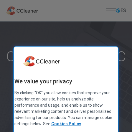
Saltar
al
ES
contenido
principal
Para el Hogar
SOFTWARE PARA PC
Para Empresas
Cómo limpiar la PC
CCleaner
Kamo
Descargar
sin formatearla
CCleaner Browser
CENTRO DE DESCARGAS
Soporte
Defraggler
We value your privacy
Descargar CCleaner
Recuva
Descargar CCleaner for Mac
SOPORTE DE PRODUCTOS
Quiénes Somos
Speccy
By clicking "OK" you allow cookies that improve your
2.5 BILLONES Descargas de CCleaner
Clave de Licencia Extraviada
Descargar Defraggler
experience on our site, help us analyze site
APLICACIONES PARA MOVIL
Centro de ayuda
Información de la Empresa
performance and usage, and enable us to show
Descargar Recuva
CCleaner para Android
relevant marketing content and deliver personalized
Foro de la Comunidad
Blog
Descargar Speccy
Iniciar escaneo gratuito
advertising for our products. You can manage cookie
CCleaner para iOS
Anuncios de Lanzamientos
Descarga CCleaner para Android
settings below. See
Cookies Policy
APLICACIONES PARA MAC
Notas de Prensa
Descarga CCleaner para iOS
No se requiere tarjeta de crédito. Solo instala.