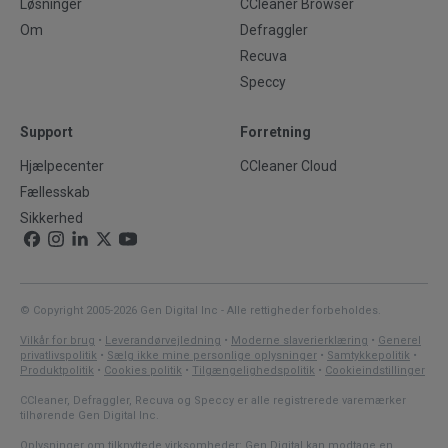
Løsninger
CCleaner Browser
Om
Defraggler
Recuva
Speccy
Support
Forretning
Hjælpecenter
CCleaner Cloud
Fællesskab
Sikkerhed
© Copyright 2005-2026 Gen Digital Inc - Alle rettigheder forbeholdes.
Vilkår for brug
•
Leverandørvejledning
•
Moderne slaverierklæring
•
Generel
privatlivspolitik
•
Sælg ikke mine personlige oplysninger
•
Samtykkepolitik
•
Produktpolitik
•
Cookies politik
•
Tilgængelighedspolitik
•
Cookieindstillinger
CCleaner, Defraggler, Recuva og Speccy er alle registrerede varemærker
tilhørende Gen Digital Inc.
Oplysninger om tilknyttede virksomheder: Gen Digital kan modtage en