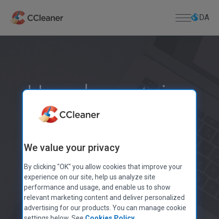
Spring
til
DA
hovedindhold
Til Hjem
PC APPS
Til Erhverv
Hvordan gør jeg
CCleaner
Kamo
Download
min computer
CCleaner Browser
DOWNLOADCENTER
Support
Defraggler
Download CCleaner
hurtigere gratis?
Recuva
We value your privacy
Download CCleaner til Mac
PRODUKTSUPPORT
Om os
Speccy
Mistet licensnøgle
Download Defraggler
By clicking "OK" you allow cookies that improve your
MOBILE APPS
Hjælpecenter
Virksomhedsoplysninger
Download Recuva
experience on our site, help us analyze site
2,5 milliarder CCleaner downloads
CCleaner for Android
Fællesskabsforum
Blog
performance and usage, and enable us to show
Download Speccy
relevant marketing content and deliver personalized
CCleaner for iOS
Udgivelsesmeddelelser
Download CCleaner til Android
advertising for our products. You can manage cookie
MAC APPS
Pressemeddelelser
Download CCleaner til iOS
settings below. See
Cookies Policy