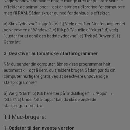
Nogle Windows-versioner bruger mange kræfter på flotte visuelle
effekter og animationer – det er især en udfordring for computere
med få RAM. Sådan skruer du ned for de visuelle effekter:
a) Skriv “ydeevne” i søgefeltet. b) Vælg derefter “Juster udseendet
og ydeevnen af Windows”. c) Klik på “Visuelle effekter”. d) vælg
“Juster for at opnå den bedste ydeevne”. e) Tryk på “Anvend”. f)
Genstart.
3. Deaktiver automatiske startprogrammer
Når du tænder din computer, åbnes visse programmer helt
automatisk – også dem, du sjældent bruger. Sådan gør du din
computer hurtigere gratis ved at deaktivere unødvendige
startprogrammer:
a) Vælg “Start”. b) Klik herefter på “Indstillinger” → “Apps” →
“Start”. c) Under “Startapps” kan du slå de ønskede
startprogrammer fra.
Til Mac-brugere:
1. Opdater til den nyeste version