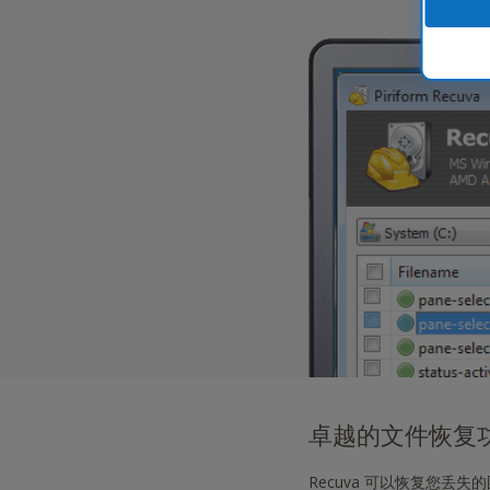
我
们
已
经
使
用
各
种
屏
幕
阅
读
器
测
试
了
CCleaner，
为
了
卓越的文件恢复
获
得
Recuva 可以恢复您