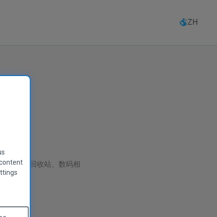
ZH
us
 content
s 计算机、回收站、数码相
ttings