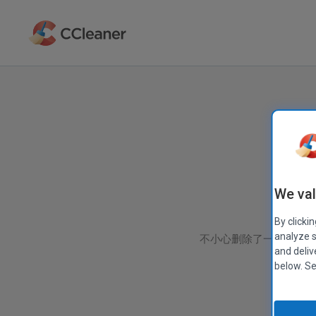
跳
到
主
要
内
容
We val
By clicki
analyze s
不小心删除了一个重要文件
and deliv
below. S
请
注
意：