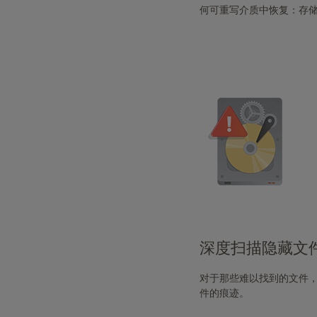
最
何可重写介质中恢复：存储
佳
用
户
体
验，
我
们
建
议
使
用
最
新
版
本
的
深度扫描隐藏文
NVDA
-
对于那些难以找到的文件，
https://www.nvaccess.or
件的痕迹。