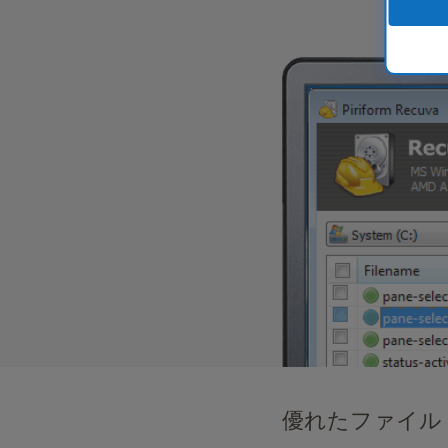
ま
ざ
ま
な
ス
ク
リ
ー
ン
リ
ー
ダ
ー
を
使
用
し
て
CCleaner
を
優れたファイル
テ