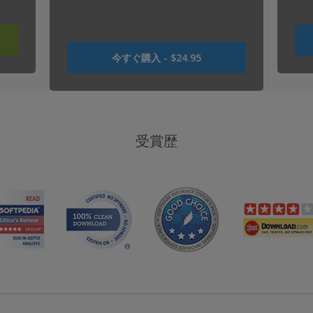
USD
今すぐ購入 -
$24.95
0
で
し
た
USD
受賞歴
24.95