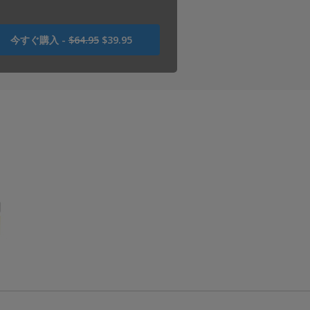
USD
今すぐ購入 -
$64.95
$39.95
64.95
で
し
た
USD
39.95