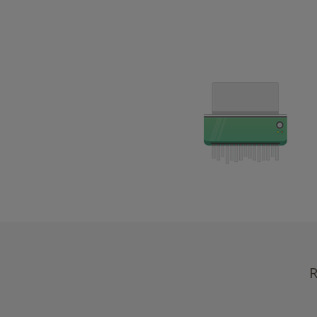
を
得
る
に
は、
最
新
バ
ー
ジ
ョ
ン
の
NVDA
を
使
用
す
る
こ
と
を