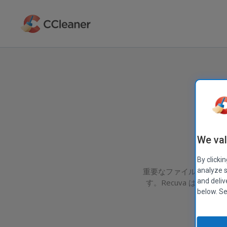
メ
イ
ン
コ
ン
テ
ン
ツ
に
ス
キ
ッ
プ
We val
By clicki
重要なファイルを間違っ
analyze s
and deliv
す。Recuva は W
below. S
注：
さ