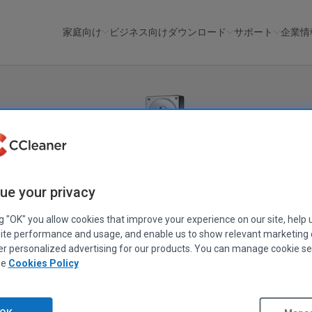
家庭向け
ビジネス向け
ダウンロード
サポート
企業情
Recuva
®
ue your privacy
削除したファイルを簡単に手早く復元できます。
ng "OK" you allow cookies that improve your experience on our site, help 
て削除しましたか？コンピュータのクラッシュにより、ファイル
ite performance and usage, and enable us to show relevant marketing
er personalized advertising for our products. You can manage cookie se
indows コンピュータ、ゴミ箱、デジタル カメラ カード、MP3 プレ
ee
Cookies Policy
元します！
無料版をダウンロード
Recuva プロを手に入れましょう！