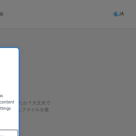
JA
報
us
を失いましたか？大丈夫で
 content
ttings
ーヤーなどからファイルを復