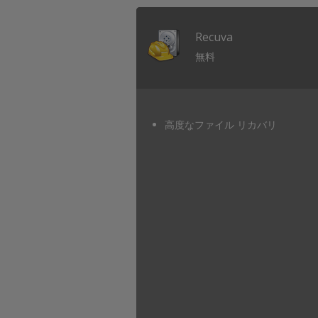
お
勧
Recuva
め
し
無料
ま
す-
https://www.nvaccess.or
高度なファイル リカバリ