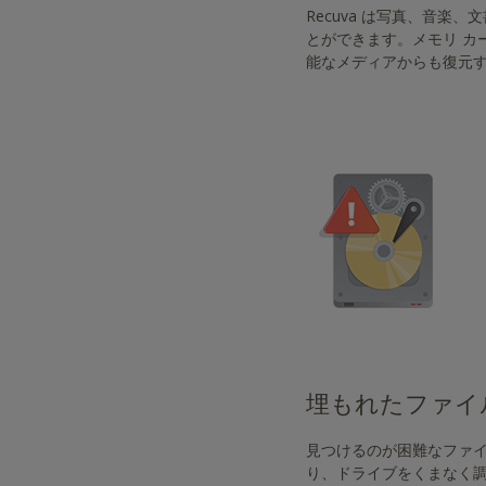
ス
Recuva は写真、音
ト
とができます。メモリ カ
し
能なメディアからも復元
ま
し
た。
最
高
の
ユ
ー
ザ
ー
エ
ク
ス
ペ
リ
埋もれたファイ
エ
ン
見つけるのが困難なファイル
ス
り、ドライブをくまなく