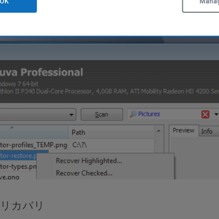
OK
Manag
 リカバリ