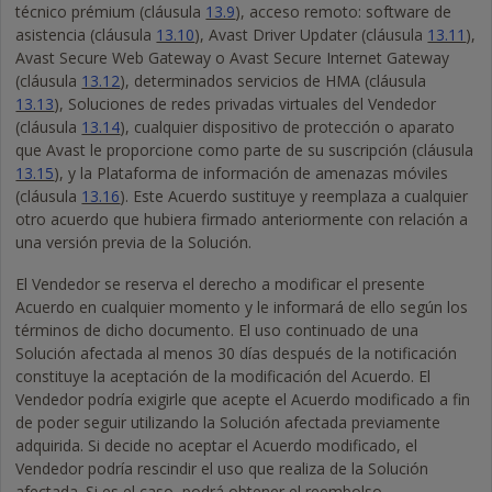
técnico prémium (cláusula
13.9
), acceso remoto: software de
asistencia (cláusula
13.10
), Avast Driver Updater (cláusula
13.11
),
Avast Secure Web Gateway o Avast Secure Internet Gateway
(cláusula
13.12
), determinados servicios de HMA (cláusula
13.13
), Soluciones de redes privadas virtuales del Vendedor
(cláusula
13.14
), cualquier dispositivo de protección o aparato
que Avast le proporcione como parte de su suscripción (cláusula
13.15
), y la Plataforma de información de amenazas móviles
(cláusula
13.16
). Este Acuerdo sustituye y reemplaza a cualquier
otro acuerdo que hubiera firmado anteriormente con relación a
una versión previa de la Solución.
El Vendedor se reserva el derecho a modificar el presente
Acuerdo en cualquier momento y le informará de ello según los
términos de dicho documento. El uso continuado de una
Solución afectada al menos 30 días después de la notificación
constituye la aceptación de la modificación del Acuerdo. El
Vendedor podría exigirle que acepte el Acuerdo modificado a fin
de poder seguir utilizando la Solución afectada previamente
adquirida. Si decide no aceptar el Acuerdo modificado, el
Vendedor podría rescindir el uso que realiza de la Solución
afectada. Si es el caso, podrá obtener el reembolso