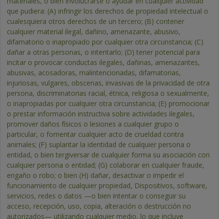
materiales, o bien involucrarse o ayudar en cualquier actividad
que pudiera: (A) infringir los derechos de propiedad intelectual o
cualesquiera otros derechos de un tercero; (B) contener
cualquier material ilegal, dañino, amenazante, abusivo,
difamatorio o inapropiado por cualquier otra circunstancia; (C)
dañar a otras personas, o intentarlo; (D) tener potencial para
incitar o provocar conductas ilegales, dañinas, amenazantes,
abusivas, acosadoras, malintencionadas, difamatorias,
injuriosas, vulgares, obscenas, invasivas de la privacidad de otra
persona, discriminatorias racial, étnica, religiosa o sexualmente,
o inapropiadas por cualquier otra circunstancia; (E) promocionar
o prestar información instructiva sobre actividades ilegales,
promover daños físicos o lesiones a cualquier grupo o
particular, o fomentar cualquier acto de crueldad contra
animales; (F) suplantar la identidad de cualquier persona o
entidad, o bien tergiversar de cualquier forma su asociación con
cualquier persona o entidad; (G) colaborar en cualquier fraude,
engaño o robo; o bien (H) dañar, desactivar o impedir el
funcionamiento de cualquier propiedad, Dispositivos, software,
servicios, redes o datos —o bien intentar o conseguir su
acceso, recepción, uso, copia, alteración o destrucción no
autorizados— utilizando cualquier medio, lo que incluye