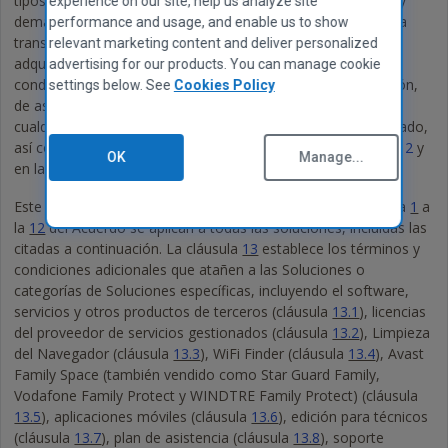
tipos de Dispositivos, la cantidad permitida de Dispositivos y
experience on our site, help us analyze site
demás términos, condiciones y documentación relativos a la
performance and usage, and enable us to show
transacción que hubiera aceptado en el momento en el que
relevant marketing content and deliver personalized
adquirió la Solución (incluyendo todos los términos y
advertising for our products. You can manage cookie
condiciones de venta), así como todo acuerdo de distribución,
settings below. See
Cookies Policy
de asociación o de otra índole que usted y el Vendedor —o
cualquier otro miembro del grupo de este— hayan formalizado,
así como las demás limitaciones consignadas en la cláusula
2
y
OK
Manage...
en la Documentación.
Este Acuerdo está dividido en dos partes. Las cláusulas de la
1
a
la
12
del Acuerdo se aplican a todas las soluciones, incluidas las
citadas a continuación. La cláusula
13
establece los términos y
condiciones adicionales que atañen a las Soluciones o
categorías de Soluciones específicas, incluyendo el software,
servicios y otros productos de terceros (cláusula
13.1
), licencias
del proveedor de servicios gestionados (cláusula
13.2
), Limpieza
del Navegador (cláusula
13.3
), WiFi Finder (cláusula
13.4
), Avast
Family Space (también vendido como Star Guard Family,
Vodafone Family Protect y WINDTRE Family Protect) (cláusula
13.5
), aplicaciones móviles (cláusula
13.6
), edición para técnicos
(cláusula
13.7
), plan de asistencia (cláusula
13.8
), soporte