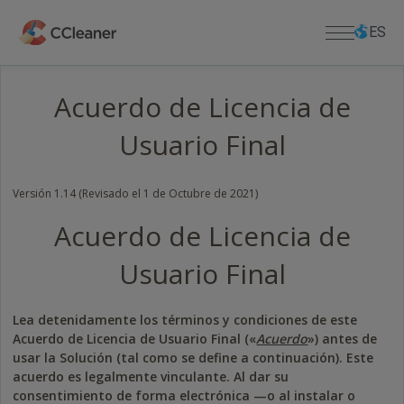
Saltar
al
ES
contenido
principal
Acuerdo de Licencia de
Para el Hogar
Usuario Final
SOFTWARE PARA PC
Para Empresas
CCleaner
Kamo
Descargar
Versión 1.14 (Revisado el
1 de
Octubre de 2021)
CCleaner Browser
Acuerdo de Licencia de
CENTRO DE DESCARGAS
Soporte
Defraggler
Descargar CCleaner
Recuva
Usuario Final
Descargar CCleaner for Mac
SOPORTE DE PRODUCTOS
Quiénes Somos
Speccy
Clave de Licencia Extraviada
Descargar Defraggler
Lea detenidamente los términos y condiciones de este
APLICACIONES PARA MOVIL
Centro de ayuda
Información de la Empresa
Descargar Recuva
Acuerdo de Licencia de Usuario Final («
Acuerdo
») antes de
CCleaner para Android
Foro de la Comunidad
Blog
Descargar Speccy
usar la Solución (tal como se define a continuación). Este
CCleaner para iOS
Anuncios de Lanzamientos
Descarga CCleaner para Android
acuerdo es legalmente vinculante. Al dar su
APLICACIONES PARA MAC
Notas de Prensa
Descarga CCleaner para iOS
consentimiento de forma electrónica —o al instalar o