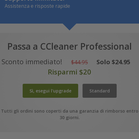
Assistenza e risposte rapide
Passa a CCleaner Professional
USD
Sconto immediato!
Solo $24.95
$44.95
Risparmi
44.95
Risparmi $20
USD
20
Sì, esegui l'upgrade
Standard
Tutti gli ordini sono coperti da una garanzia di rimborso entro
30 giorni.