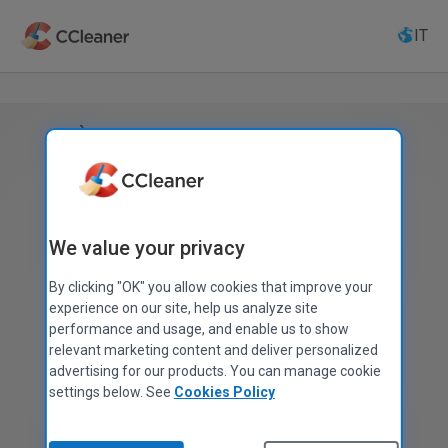
Salta
al
IT
contenuto
principale
È disponibile per il download
la nuova versione:
7.10.1464
!
Passa a CCleaner
We value your privacy
Professional
By clicking "OK" you allow cookies that improve your
per un computer più
experience on our site, help us analyze site
performance and usage, and enable us to show
veloce e sicuro!
relevant marketing content and deliver personalized
advertising for our products. You can manage cookie
settings below. See
Cookies Policy
$44.95