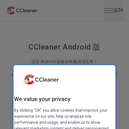
打开菜单
跳到主要内容
ZH
CCleaner Android 版
适合 Android 设备的终极清理应用！
垃圾更少
更多空间
优化性能
出色的文件管理
We value your privacy
By clicking "OK" you allow cookies that improve your
experience on our site, help us analyze site
performance and usage, and enable us to show
relevant marketing content and deliver personalized